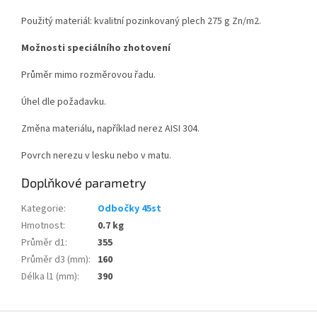
Použitý materiál: kvalitní pozinkovaný plech 275 g Zn/m
2
.
Možnosti speciálního zhotovení
Průměr mimo rozměrovou řadu.
Úhel dle požadavku.
Změna materiálu, například nerez AISI 304.
Povrch nerezu v lesku nebo v matu.
Doplňkové parametry
Kategorie
:
Odbočky 45st
Hmotnost
:
0.7 kg
Průměr d1
:
355
Průměr d3 (mm)
:
160
Délka l1 (mm)
:
390