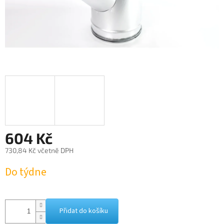
604 Kč
730,84 Kč včetně DPH
Měrná
Do týdne
cena:
Přidat do košíku