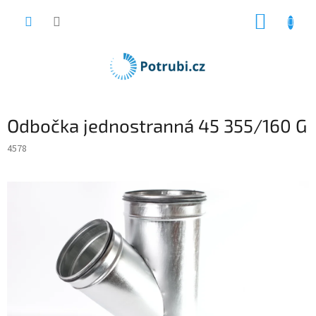
Přejít
NÁKUP
na
obsah
KOŠÍK
Odbočka jednostranná 45 355/160 G
4578