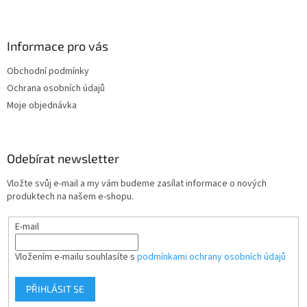
Z
á
p
a
Informace pro vás
t
Obchodní podmínky
í
Ochrana osobních údajů
Moje objednávka
Odebírat newsletter
Vložte svůj e-mail a my vám budeme zasílat informace o nových
produktech na našem e-shopu.
E-mail
Vložením e-mailu souhlasíte s
podmínkami ochrany osobních údajů
PŘIHLÁSIT SE