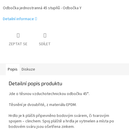
Odbočka jednostranná 45 stupňů - Odbočka Y
Detailní informace
ZEPTAT SE
SDÍLET
Popis
Diskuze
Detailní popis produktu
Jde o těsnou vzduchotechnickou odbočku 45°.
Těsnění je dvoubřité, z materiálu EPDM.
Hrdlo je k plášti připevněno bodovým svárem, či tvarovým
spojem – clinchem. Spoj pláště a hrdla je vytmelen a místa po
bodovém sváru jsou ošetřena zinkem.