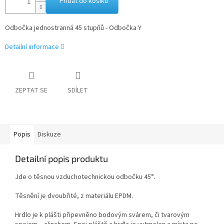
Přidat do košíku
Odbočka jednostranná 45 stupňů - Odbočka Y
Detailní informace
ZEPTAT SE
SDÍLET
Popis
Diskuze
Detailní popis produktu
Jde o těsnou vzduchotechnickou odbočku 45°.
Těsnění je dvoubřité, z materiálu EPDM.
Hrdlo je k plášti připevněno bodovým svárem, či tvarovým