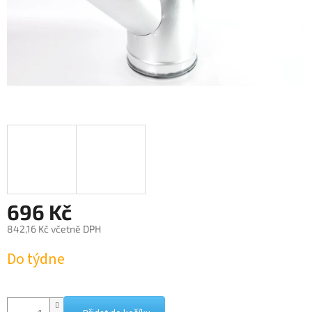
696 Kč
842,16 Kč včetně DPH
Měrná
Do týdne
cena: