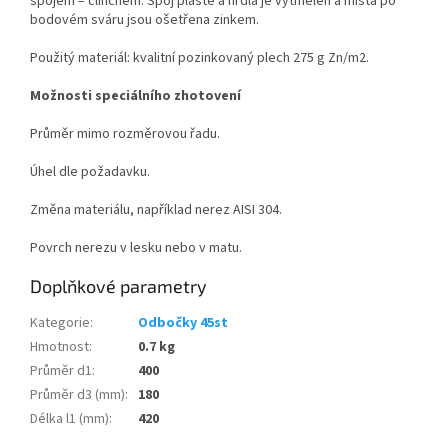
spojem – clinchem. Spoj pláště a hrdla je vytmelen a místa po
bodovém sváru jsou ošetřena zinkem.
Použitý materiál: kvalitní pozinkovaný plech 275 g Zn/m
2
.
Možnosti speciálního zhotovení
Průměr mimo rozměrovou řadu.
Úhel dle požadavku.
Změna materiálu, například nerez AISI 304.
Povrch nerezu v lesku nebo v matu.
Doplňkové parametry
Kategorie
:
Odbočky 45st
Hmotnost
:
0.7 kg
Průměr d1
:
400
Průměr d3 (mm)
:
180
Délka l1 (mm)
:
420