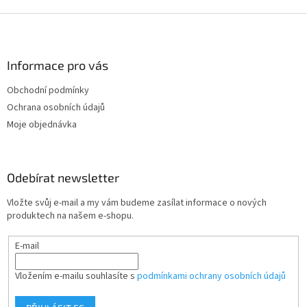
Z
á
p
a
Informace pro vás
t
Obchodní podmínky
í
Ochrana osobních údajů
Moje objednávka
Odebírat newsletter
Vložte svůj e-mail a my vám budeme zasílat informace o nových
produktech na našem e-shopu.
E-mail
Vložením e-mailu souhlasíte s
podmínkami ochrany osobních údajů