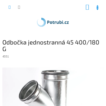
Přejít
NÁKUP
na
obsah
KOŠÍK
Odbočka jednostranná 45 400/180
G
4551