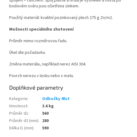
spojem – clinchem. Spoj pláště a hrdla je vytmelen a místa po
bodovém sváru jsou ošetřena zinkem.
Použitý materiál: kvalitní pozinkovaný plech 275 g Zn/m
2
.
Možnosti speciálního zhotovení
Průměr mimo rozměrovou řadu.
Úhel dle požadavku.
Změna materiálu, například nerez AISI 304.
Povrch nerezu v lesku nebo v matu.
Doplňkové parametry
Kategorie
:
Odbočky 45st
Hmotnost
:
3.6 kg
Průměr d1
:
560
Průměr d3 (mm)
:
280
Délka l1 (mm)
:
590