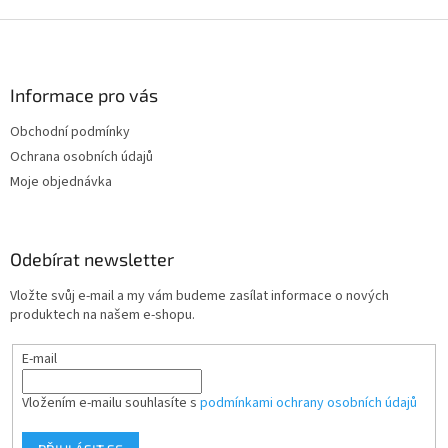
Z
á
p
a
Informace pro vás
t
Obchodní podmínky
í
Ochrana osobních údajů
Moje objednávka
Odebírat newsletter
Vložte svůj e-mail a my vám budeme zasílat informace o nových
produktech na našem e-shopu.
E-mail
Vložením e-mailu souhlasíte s
podmínkami ochrany osobních údajů