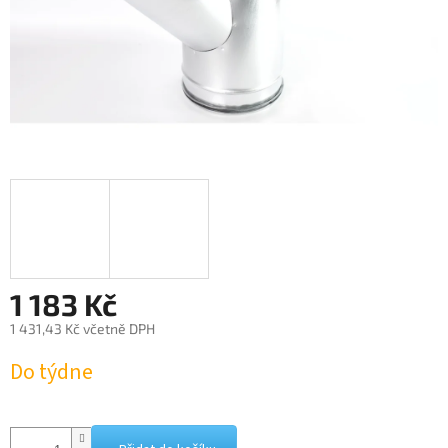
1 183 Kč
1 431,43 Kč včetně DPH
Měrná
Do týdne
cena: