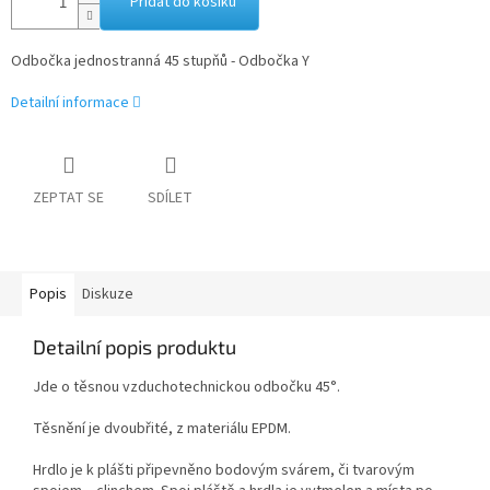
Přidat do košíku
Odbočka jednostranná 45 stupňů - Odbočka Y
Detailní informace
ZEPTAT SE
SDÍLET
Popis
Diskuze
Detailní popis produktu
Jde o těsnou vzduchotechnickou odbočku 45°.
Těsnění je dvoubřité, z materiálu EPDM.
Hrdlo je k plášti připevněno bodovým svárem, či tvarovým