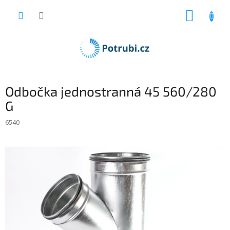
Přejít
NÁKUP
na
obsah
KOŠÍK
Odbočka jednostranná 45 560/280
G
6540