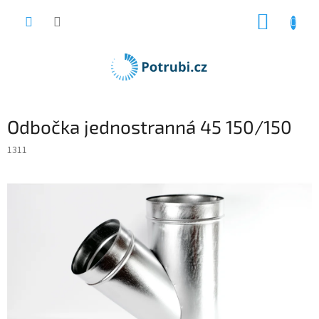
Přejít
NÁKUP
na
obsah
KOŠÍK
Odbočka jednostranná 45 150/150
1311