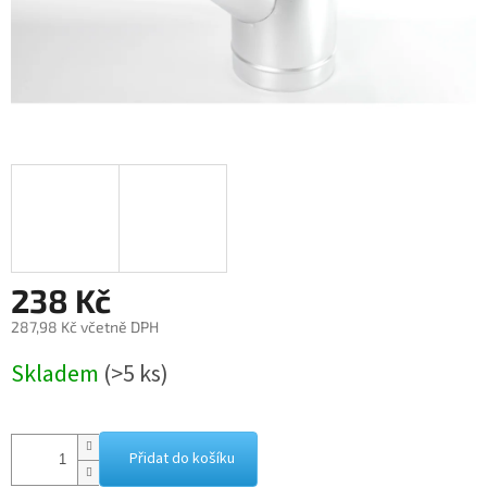
238 Kč
287,98 Kč včetně DPH
Měrná
Skladem
(>5 ks)
cena:
Přidat do košíku