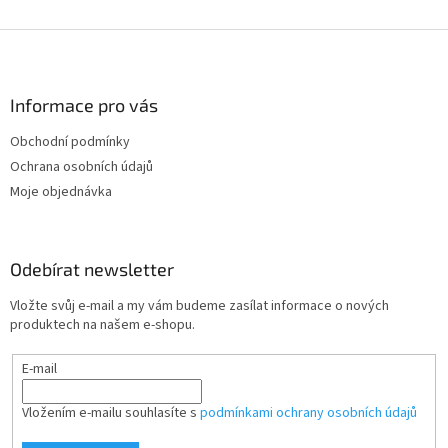
Z
á
p
a
Informace pro vás
t
Obchodní podmínky
í
Ochrana osobních údajů
Moje objednávka
Odebírat newsletter
Vložte svůj e-mail a my vám budeme zasílat informace o nových
produktech na našem e-shopu.
E-mail
Vložením e-mailu souhlasíte s
podmínkami ochrany osobních údajů