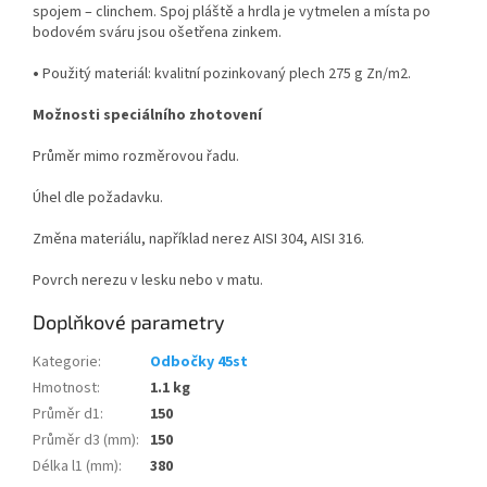
spojem – clinchem. Spoj pláště a hrdla je vytmelen a místa po
bodovém sváru jsou ošetřena zinkem.
•
Použitý materiál: kvalitní pozinkovaný plech 275 g Zn/m
2
.
Možnosti speciálního zhotovení
Průměr mimo rozměrovou řadu.
Úhel dle požadavku.
Změna materiálu, například nerez AISI 304, AISI 316.
Povrch nerezu v lesku nebo v matu.
Doplňkové parametry
Kategorie
:
Odbočky 45st
Hmotnost
:
1.1 kg
Průměr d1
:
150
Průměr d3 (mm)
:
150
Délka l1 (mm)
:
380