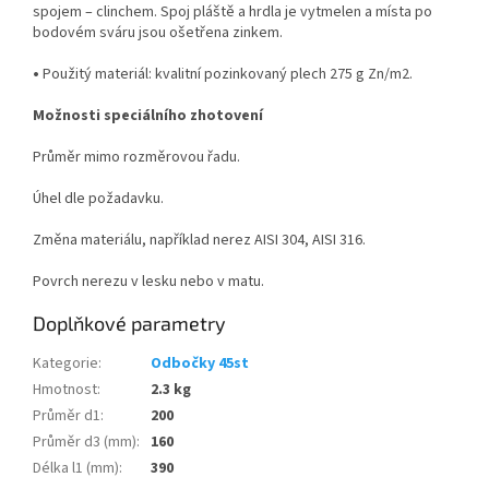
spojem – clinchem. Spoj pláště a hrdla je vytmelen a místa po
bodovém sváru jsou ošetřena zinkem.
•
Použitý materiál: kvalitní pozinkovaný plech 275 g Zn/m
2
.
Možnosti speciálního zhotovení
Průměr mimo rozměrovou řadu.
Úhel dle požadavku.
Změna materiálu, například nerez AISI 304, AISI 316.
Povrch nerezu v lesku nebo v matu.
Doplňkové parametry
Kategorie
:
Odbočky 45st
Hmotnost
:
2.3 kg
Průměr d1
:
200
Průměr d3 (mm)
:
160
Délka l1 (mm)
:
390