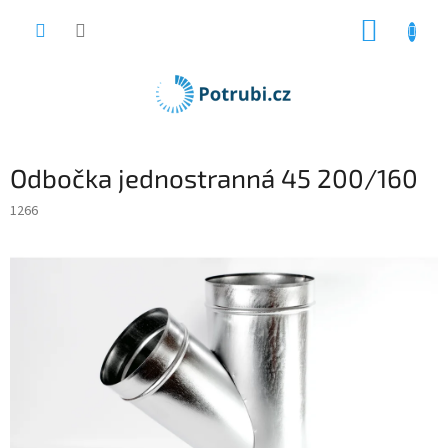
Přejít
NÁKUP
na
obsah
KOŠÍK
Odbočka jednostranná 45 200/160
1266