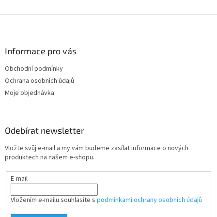
Z
á
p
a
Informace pro vás
t
Obchodní podmínky
í
Ochrana osobních údajů
Moje objednávka
Odebírat newsletter
Vložte svůj e-mail a my vám budeme zasílat informace o nových
produktech na našem e-shopu.
E-mail
Vložením e-mailu souhlasíte s
podmínkami ochrany osobních údajů