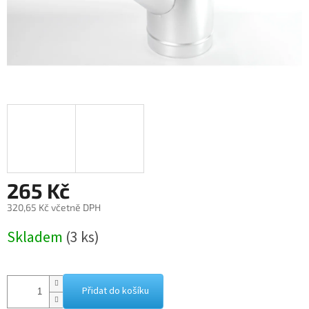
265 Kč
320,65 Kč včetně DPH
Měrná
Skladem
(3 ks)
cena:
Přidat do košíku