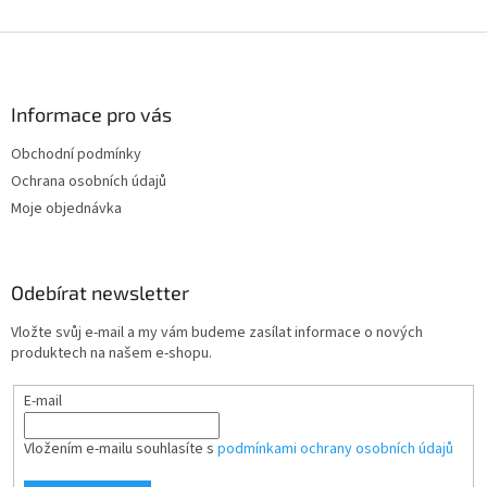
Z
á
p
a
Informace pro vás
t
Obchodní podmínky
í
Ochrana osobních údajů
Moje objednávka
Odebírat newsletter
Vložte svůj e-mail a my vám budeme zasílat informace o nových
produktech na našem e-shopu.
E-mail
Vložením e-mailu souhlasíte s
podmínkami ochrany osobních údajů