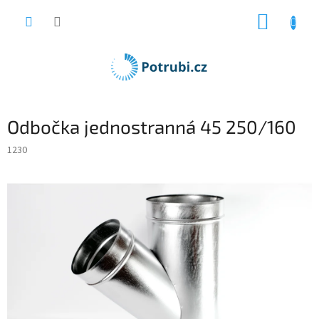
Přejít
NÁKUP
na
obsah
KOŠÍK
Odbočka jednostranná 45 250/160
1230