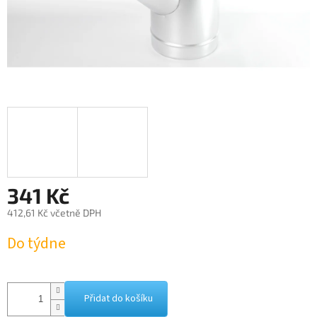
341 Kč
412,61 Kč včetně DPH
Měrná
Do týdne
cena:
Přidat do košíku