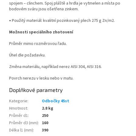
spojem – clinchem. Spoj pláště a hrdla je vytmelen a místa po
bodovém sváru jsou ošetřena zinkem.
•
Použitý materiál: kvalitní pozinkovaný plech 275 g Zn/m
2
.
Možnosti speciálního zhotovení
Průměr mimo rozměrovou řadu.
Úhel dle požadavku.
Změna materiálu, například nerez AISI 304, AISI 316.
Povrch nerezu v lesku nebo v matu.
Doplňkové parametry
Kategorie
:
Odbočky 45st
Hmotnost
:
2.8 kg
Průměr d1
:
250
Průměr d3 (mm)
:
160
Délka l1 (mm)
:
390