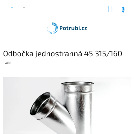
Přejít
NÁKUP
na
obsah
KOŠÍK
Odbočka jednostranná 45 315/160
1488