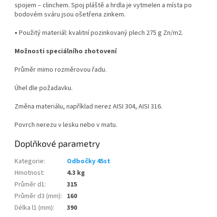
spojem – clinchem. Spoj pláště a hrdla je vytmelen a místa po
bodovém sváru jsou ošetřena zinkem.
•
Použitý materiál: kvalitní pozinkovaný plech 275 g Zn/m
2
.
Možnosti speciálního zhotovení
Průměr mimo rozměrovou řadu.
Úhel dle požadavku.
Změna materiálu, například nerez AISI 304, AISI 316.
Povrch nerezu v lesku nebo v matu.
Doplňkové parametry
Kategorie
:
Odbočky 45st
Hmotnost
:
4.3 kg
Průměr d1
:
315
Průměr d3 (mm)
:
160
Délka l1 (mm)
:
390