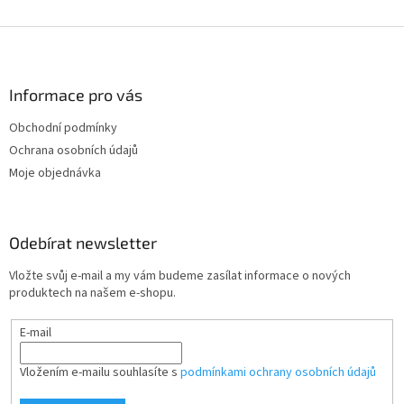
Z
á
p
a
Informace pro vás
t
Obchodní podmínky
í
Ochrana osobních údajů
Moje objednávka
Odebírat newsletter
Vložte svůj e-mail a my vám budeme zasílat informace o nových
produktech na našem e-shopu.
E-mail
Vložením e-mailu souhlasíte s
podmínkami ochrany osobních údajů