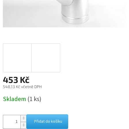
453 Kč
548,13 Kč včetně DPH
Měrná
Skladem
(1 ks)
cena:
Přidat do košíku