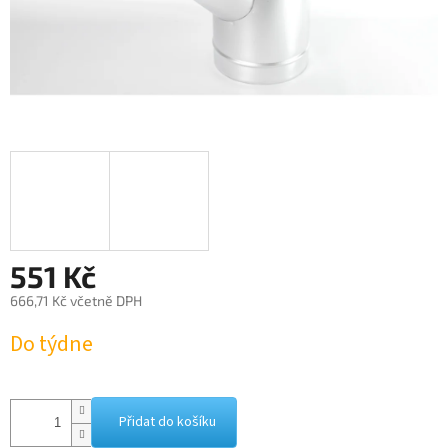
551 Kč
666,71 Kč včetně DPH
Měrná
Do týdne
cena:
Přidat do košíku