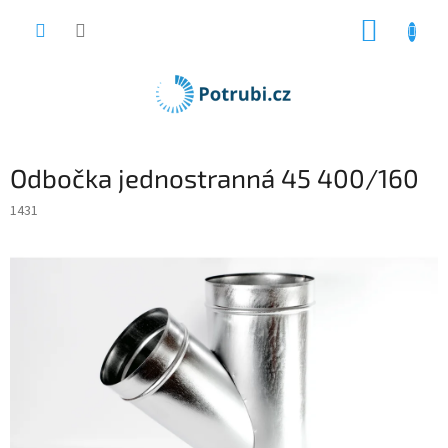
Přejít
NÁKUP
na
obsah
KOŠÍK
Odbočka jednostranná 45 400/160
1431