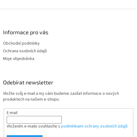
Z
á
p
a
Informace pro vás
t
Obchodní podmínky
í
Ochrana osobních údajů
Moje objednávka
Odebírat newsletter
Vložte svůj e-mail a my vám budeme zasílat informace o nových
produktech na našem e-shopu.
E-mail
Vložením e-mailu souhlasíte s
podmínkami ochrany osobních údajů