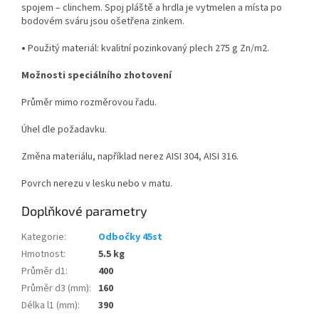
spojem – clinchem. Spoj pláště a hrdla je vytmelen a místa po
bodovém sváru jsou ošetřena zinkem.
•
Použitý materiál: kvalitní pozinkovaný plech 275 g Zn/m
2
.
Možnosti speciálního zhotovení
Průměr mimo rozměrovou řadu.
Úhel dle požadavku.
Změna materiálu, například nerez AISI 304, AISI 316.
Povrch nerezu v lesku nebo v matu.
Doplňkové parametry
Kategorie
:
Odbočky 45st
Hmotnost
:
5.5 kg
Průměr d1
:
400
Průměr d3 (mm)
:
160
Délka l1 (mm)
:
390