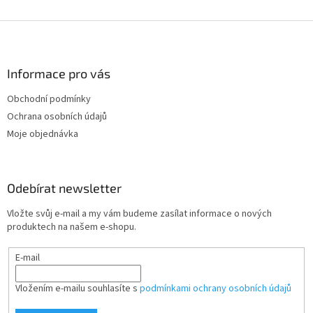
Z
á
p
a
Informace pro vás
t
Obchodní podmínky
í
Ochrana osobních údajů
Moje objednávka
Odebírat newsletter
Vložte svůj e-mail a my vám budeme zasílat informace o nových
produktech na našem e-shopu.
E-mail
Vložením e-mailu souhlasíte s
podmínkami ochrany osobních údajů