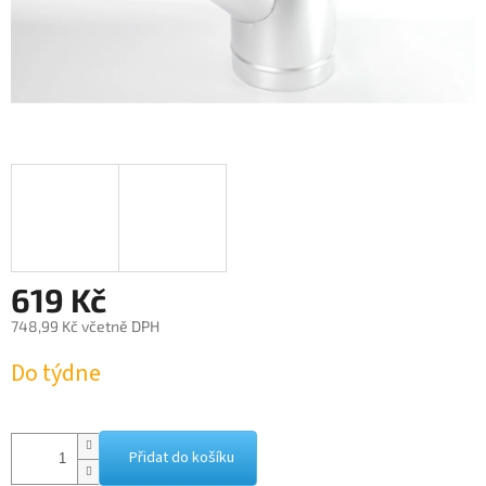
619 Kč
748,99 Kč včetně DPH
Měrná
Do týdne
cena:
Přidat do košíku