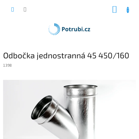
Přejít
NÁKUP
na
obsah
KOŠÍK
Odbočka jednostranná 45 450/160
1398