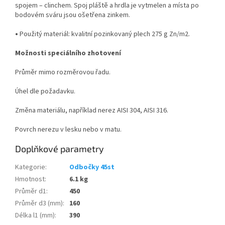
spojem – clinchem. Spoj pláště a hrdla je vytmelen a místa po
bodovém sváru jsou ošetřena zinkem.
•
Použitý materiál: kvalitní pozinkovaný plech 275 g Zn/m
2
.
Možnosti speciálního zhotovení
Průměr mimo rozměrovou řadu.
Úhel dle požadavku.
Změna materiálu, například nerez AISI 304, AISI 316.
Povrch nerezu v lesku nebo v matu.
Doplňkové parametry
Kategorie
:
Odbočky 45st
Hmotnost
:
6.1 kg
Průměr d1
:
450
Průměr d3 (mm)
:
160
Délka l1 (mm)
:
390