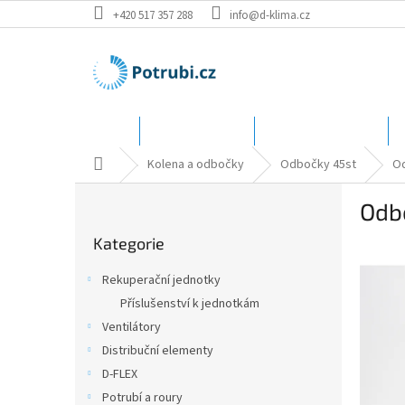
Přejít
+420 517 357 288
info@d-klima.cz
na
obsah
Úvod
Speciální ceny
Katalog - rozměry
Domů
Kolena a odbočky
Odbočky 45st
Od
P
Odb
o
Přeskočit
s
Kategorie
kategorie
t
r
Rekuperační jednotky
a
Příslušenství k jednotkám
n
Ventilátory
n
í
Distribuční elementy
p
D-FLEX
a
Potrubí a roury