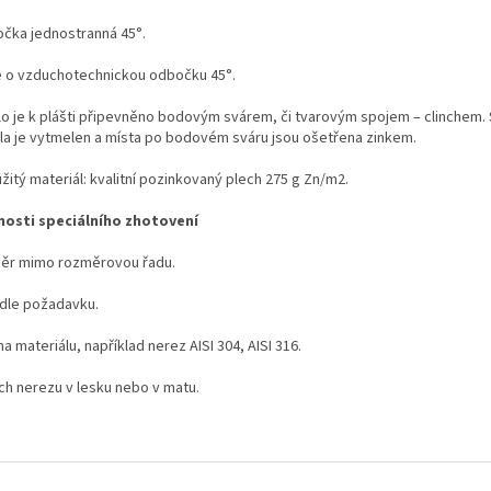
čka jednostranná 45°.
 o vzduchotechnickou odbočku 45°.
dlo je k plášti připevněno bodovým svárem, či tvarovým spojem – clinchem. 
dla je vytmelen a místa po bodovém sváru jsou ošetřena zinkem.
žitý materiál: kvalitní pozinkovaný plech 275 g Zn/m
2
.
osti speciálního zhotovení
ěr mimo rozměrovou řadu.
 dle požadavku.
 materiálu, například nerez AISI 304, AISI 316.
ch nerezu v lesku nebo v matu.