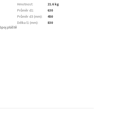
Hmotnost
:
21.6 kg
Průměr d1
:
630
Průměr d3 (mm)
:
450
Délka l1 (mm)
:
830
Spoj pláště