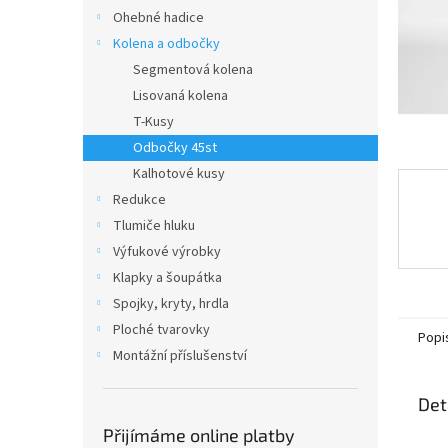
n
Ohebné hadice
e
Kolena a odbočky
l
Segmentová kolena
Lisovaná kolena
T-Kusy
Odbočky 45st
Kalhotové kusy
Redukce
Tlumiče hluku
Výfukové výrobky
Klapky a šoupátka
Spojky, kryty, hrdla
Ploché tvarovky
Popi
Montážní příslušenství
Det
Přijímáme online platby