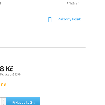
NÁVKA
Přihlášení
NÁKUPNÍ
Prázdný košík
KOŠÍK
8 Kč
 Kč včetně DPH
dne
Přidat do košíku