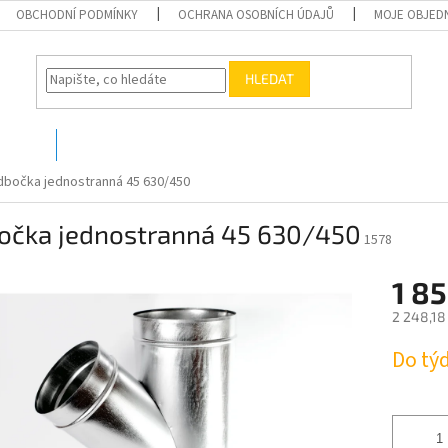
OBCHODNÍ PODMÍNKY
OCHRANA OSOBNÍCH ÚDAJŮ
MOJE OBJED
HLEDAT
O nás
Kontakty
bočka jednostranná 45 630/450
očka jednostranná 45 630/450
1578
1 85
2 248,18
Měrná
Do tý
cena: