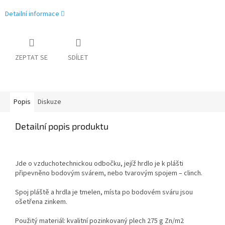
Detailní informace
ZEPTAT SE
SDÍLET
Popis
Diskuze
Detailní popis produktu
Jde o vzduchotechnickou odbočku, jejíž hrdlo je k plášti
připevněno bodovým svárem, nebo tvarovým spojem – clinch.
Spoj pláště a hrdla je tmelen, místa po bodovém sváru jsou
ošetřena zinkem.
Použitý materiál: kvalitní pozinkovaný plech 275 g Zn/m
2