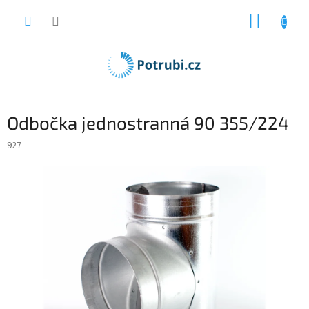
Přejít
NÁKUP
na
obsah
KOŠÍK
Odbočka jednostranná 90 355/224
927