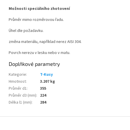
Možnosti speciálního zhotovení
Průměr mimo rozměrovou řadu.
Úhel dle požadavku.
změna materiálu, například nerez AISI 304.
Povrch nerezu v lesku nebo v matu.
Doplňkové parametry
Kategorie
:
T-Kusy
Hmotnost
:
3.207 kg
Průměr d1
:
355
Průměr d3 (mm)
:
224
Délka l1 (mm)
:
284
Z
á