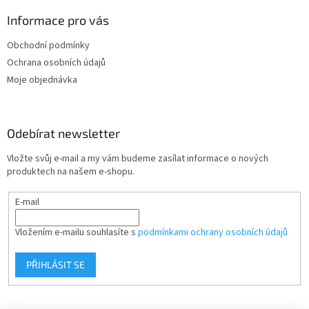
p
a
Informace pro vás
t
Obchodní podmínky
í
Ochrana osobních údajů
Moje objednávka
Odebírat newsletter
Vložte svůj e-mail a my vám budeme zasílat informace o nových
produktech na našem e-shopu.
E-mail
Vložením e-mailu souhlasíte s
podmínkami ochrany osobních údajů
PŘIHLÁSIT SE