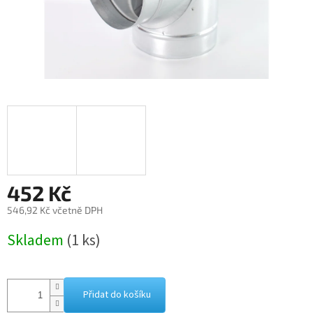
452 Kč
546,92 Kč včetně DPH
Měrná
Skladem
(1 ks)
cena:
Přidat do košíku