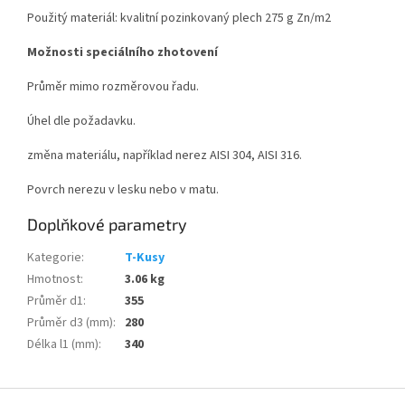
Použitý materiál: kvalitní pozinkovaný plech 275 g Zn/m
2
Možnosti speciálního zhotovení
Průměr mimo rozměrovou řadu.
Úhel dle požadavku.
změna materiálu, například nerez AISI 304, AISI 316.
Povrch nerezu v lesku nebo v matu.
Doplňkové parametry
Kategorie
:
T-Kusy
Hmotnost
:
3.06 kg
Průměr d1
:
355
Průměr d3 (mm)
:
280
Délka l1 (mm)
:
340
Z