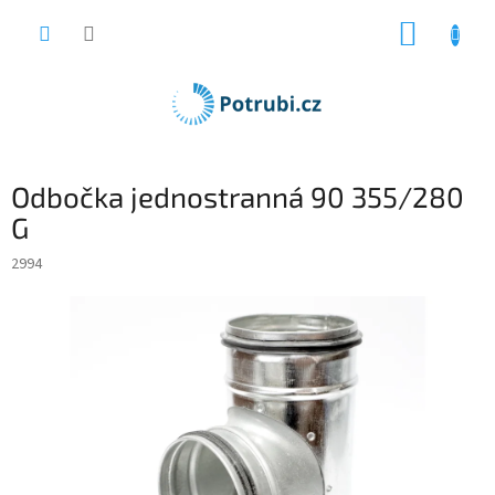
Přejít
NÁKUP
na
obsah
KOŠÍK
Odbočka jednostranná 90 355/280
G
2994