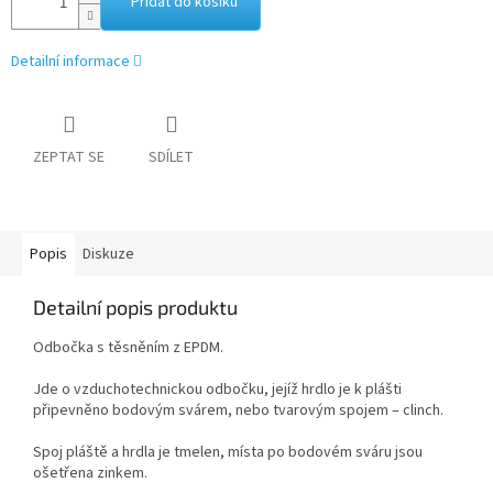
Přidat do košíku
Detailní informace
ZEPTAT SE
SDÍLET
Popis
Diskuze
Detailní popis produktu
Odbočka s těsněním z EPDM.
Jde o vzduchotechnickou odbočku, jejíž hrdlo je k plášti
připevněno bodovým svárem, nebo tvarovým spojem – clinch.
Spoj pláště a hrdla je tmelen, místa po bodovém sváru jsou
ošetřena zinkem.