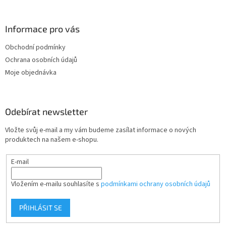
á
p
a
Informace pro vás
t
Obchodní podmínky
í
Ochrana osobních údajů
Moje objednávka
Odebírat newsletter
Vložte svůj e-mail a my vám budeme zasílat informace o nových
produktech na našem e-shopu.
E-mail
Vložením e-mailu souhlasíte s
podmínkami ochrany osobních údajů
PŘIHLÁSIT SE