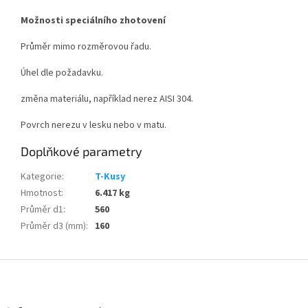
Možnosti speciálního zhotovení
Průměr mimo rozměrovou řadu.
Úhel dle požadavku.
změna materiálu, například nerez AISI 304.
Povrch nerezu v lesku nebo v matu.
Doplňkové parametry
Kategorie
:
T-Kusy
Hmotnost
:
6.417 kg
Průměr d1
:
560
Průměr d3 (mm)
:
160
Z
á
p