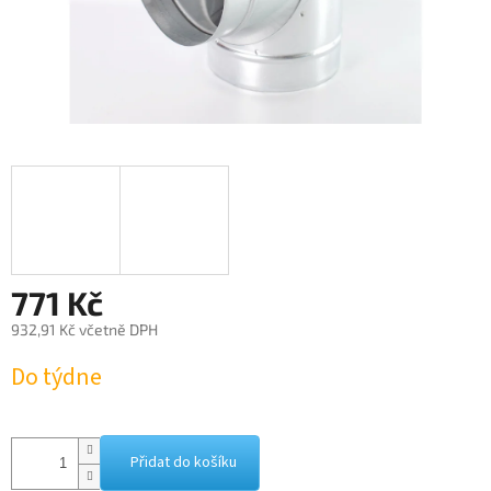
771 Kč
932,91 Kč včetně DPH
Měrná
Do týdne
cena:
Přidat do košíku