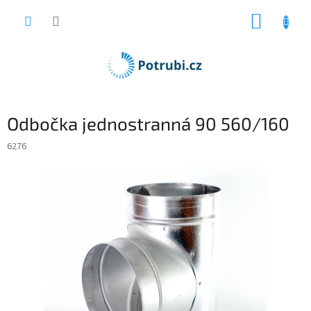
Přejít
NÁKUP
na
obsah
KOŠÍK
Odbočka jednostranná 90 560/160
6276