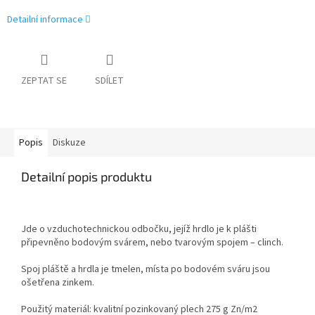
Detailní informace
ZEPTAT SE
SDÍLET
Popis
Diskuze
Detailní popis produktu
Jde o vzduchotechnickou odbočku, jejíž hrdlo je k plášti
připevněno bodovým svárem, nebo tvarovým spojem – clinch.
Spoj pláště a hrdla je tmelen, místa po bodovém sváru jsou
ošetřena zinkem.
Použitý materiál: kvalitní pozinkovaný plech 275 g Zn/m
2