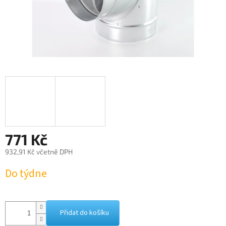
771 Kč
932,91 Kč včetně DPH
Měrná
Do týdne
cena:
Přidat do košíku