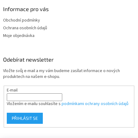
p
a
Informace pro vás
t
Obchodní podmínky
í
Ochrana osobních údajů
Moje objednávka
Odebírat newsletter
Vložte svůj e-mail a my vám budeme zasílat informace o nových
produktech na našem e-shopu.
E-mail
Vložením e-mailu souhlasíte s
podmínkami ochrany osobních údajů
PŘIHLÁSIT SE