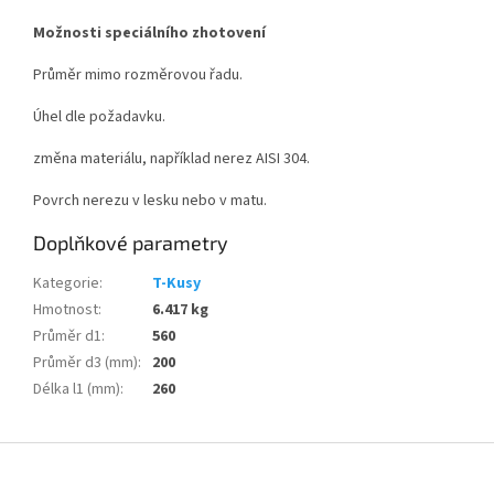
Možnosti speciálního zhotovení
Průměr mimo rozměrovou řadu.
Úhel dle požadavku.
změna materiálu, například nerez AISI 304.
Povrch nerezu v lesku nebo v matu.
Doplňkové parametry
Kategorie
:
T-Kusy
Hmotnost
:
6.417 kg
Průměr d1
:
560
Průměr d3 (mm)
:
200
Délka l1 (mm)
:
260
Z
á