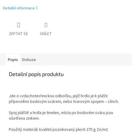
Detailní informace
ZEPTAT SE
SDÍLET
Popis
Diskuze
Detailní popis produktu
Jde o vzduchotechnickou odbočku, jejíž hrdlo je k plášti
připevněno bodovým svárem, nebo tvarovým spojem – clinch.
Spoj pláště a hrdla je tmelen, místa po bodovém sváru jsou
ošetřena zinkem.
Použitý materiál: kvalitní pozinkovaný plech 275 g Zn/m
2