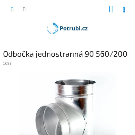
Přejít
NÁKUP
na
obsah
KOŠÍK
Odbočka jednostranná 90 560/200
1098