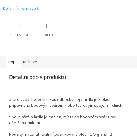
Detailní informace
ZEPTAT SE
SDÍLET
Popis
Diskuze
Detailní popis produktu
Jde o vzduchotechnickou odbočku, jejíž hrdlo je k plášti
připevněno bodovým svárem, nebo tvarovým spojem – clinch.
Spoj pláště a hrdla je tmelen, místa po bodovém sváru jsou
ošetřena zinkem.
Použitý materiál: kvalitní pozinkovaný plech 275 g Zn/m
2