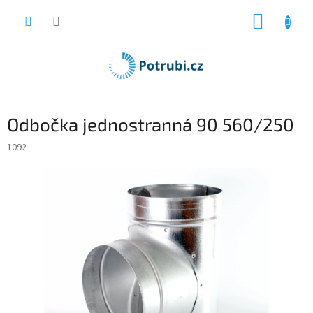
Přejít
NÁKUP
na
obsah
KOŠÍK
Odbočka jednostranná 90 560/250
1092