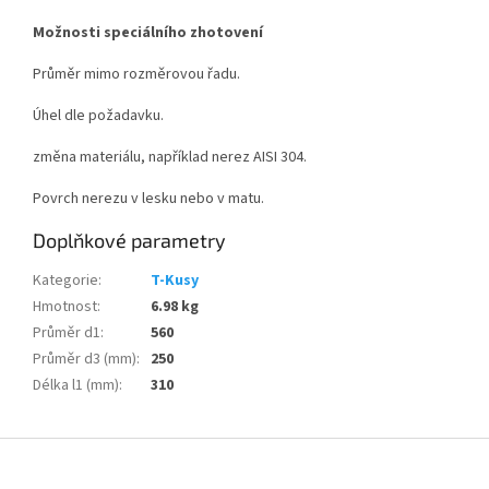
Možnosti speciálního zhotovení
Průměr mimo rozměrovou řadu.
Úhel dle požadavku.
změna materiálu, například nerez AISI 304.
Povrch nerezu v lesku nebo v matu.
Doplňkové parametry
Kategorie
:
T-Kusy
Hmotnost
:
6.98 kg
Průměr d1
:
560
Průměr d3 (mm)
:
250
Délka l1 (mm)
:
310
Z
á