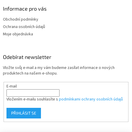
p
a
Informace pro vás
t
Obchodní podmínky
í
Ochrana osobních údajů
Moje objednávka
Odebírat newsletter
Vložte svůj e-mail a my vám budeme zasílat informace o nových
produktech na našem e-shopu.
E-mail
Vložením e-mailu souhlasíte s
podmínkami ochrany osobních údajů
PŘIHLÁSIT SE