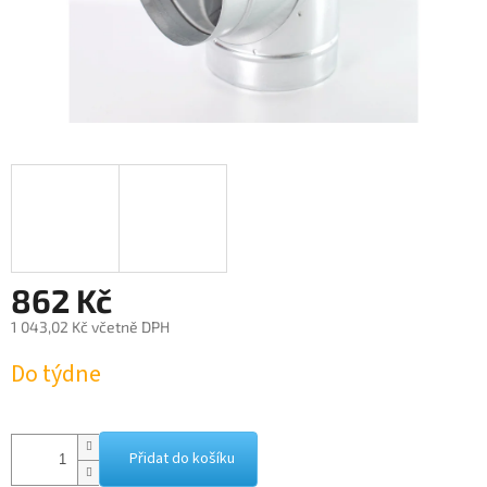
862 Kč
1 043,02 Kč včetně DPH
Měrná
Do týdne
cena:
Přidat do košíku