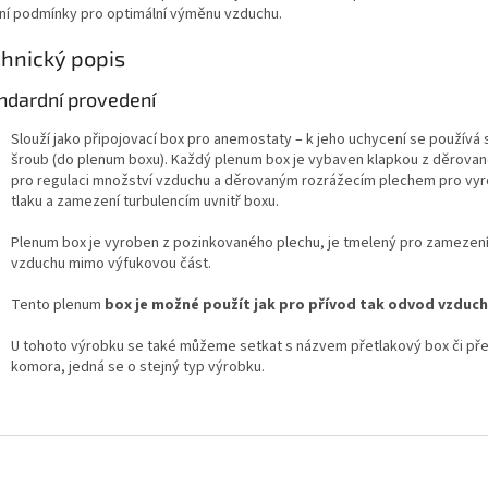
lní podmínky pro optimální výměnu vzduchu.
hnický popis
ndardní provedení
Slouží jako připojovací box pro anemostaty – k jeho uchycení se používá
šroub (do plenum boxu). Každý plenum box je vybaven klapkou z děrova
pro regulaci množství vzduchu a děrovaným rozrážecím plechem pro vyr
tlaku a zamezení turbulencím uvnitř boxu.
Plenum box je vyroben z pozinkovaného plechu, je tmelený pro zamezení
vzduchu mimo výfukovou část.
Tento plenum
box je možné použít jak pro přívod tak odvod vzduc
U tohoto výrobku se také můžeme setkat s názvem přetlakový box či př
komora, jedná se o stejný typ výrobku.