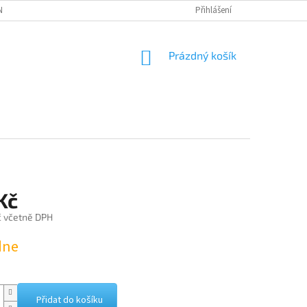
NÁVKA
Přihlášení
NÁKUPNÍ
Prázdný košík
KOŠÍK
Kč
č včetně DPH
dne
Přidat do košíku