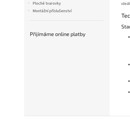
Ploché tvarovky
ideá
Montážní příslušenství
Tec
Sta
Přijímáme online platby
Z
á