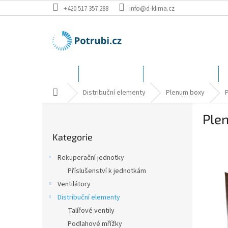
Přejít
+420 517 357 288
info@d-klima.cz
na
obsah
Úvod
Speciální ceny
Katalog - rozměry
Domů
Distribuční elementy
Plenum boxy
P
Ple
o
Přeskočit
s
Kategorie
kategorie
t
r
Rekuperační jednotky
a
Příslušenství k jednotkám
n
Ventilátory
n
í
Distribuční elementy
p
Talířové ventily
a
Podlahové mřížky