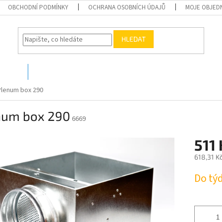
OBCHODNÍ PODMÍNKY
OCHRANA OSOBNÍCH ÚDAJŮ
MOJE OBJED
HLEDAT
O nás
Kontakty
Plenum box 290
num box 290
6669
511 
618,31 K
Měrná
Do tý
cena: