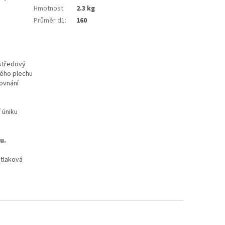
Hmotnost
:
2.3 kg
Průměr d1
:
160
 středový
ného plechu
ovnání
 úniku
hu.
etlaková