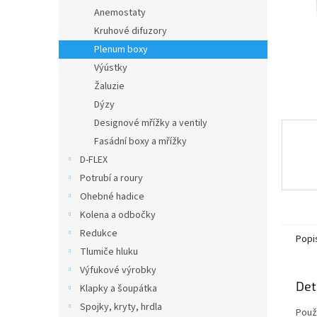
n
Anemostaty
e
Kruhové difuzory
l
Plenum boxy
Výústky
Žaluzie
Dýzy
Designové mřížky a ventily
Fasádní boxy a mřížky
D-FLEX
Potrubí a roury
Ohebné hadice
Kolena a odbočky
Redukce
Popi
Tlumiče hluku
Výfukové výrobky
Det
Klapky a šoupátka
Spojky, kryty, hrdla
Použ