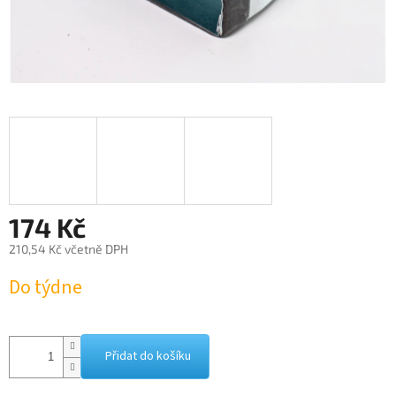
174 Kč
210,54 Kč včetně DPH
Měrná
Do týdne
cena:
Přidat do košíku