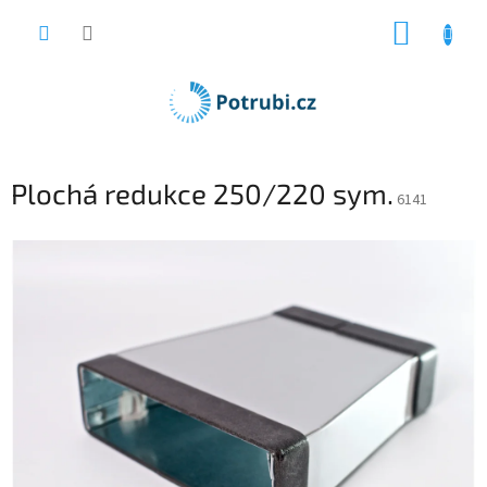
Přejít
NÁKUP
na
obsah
KOŠÍK
Plochá redukce 250/220 sym.
6141