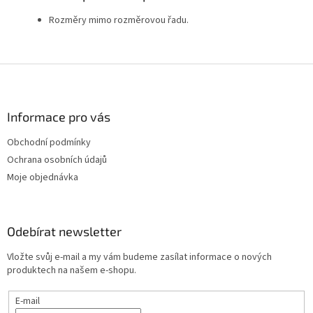
Rozměry mimo rozměrovou řadu.
Z
á
p
a
Informace pro vás
t
Obchodní podmínky
í
Ochrana osobních údajů
Moje objednávka
Odebírat newsletter
Vložte svůj e-mail a my vám budeme zasílat informace o nových
produktech na našem e-shopu.
E-mail