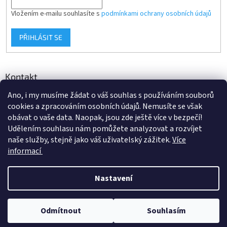
Vložením e-mailu souhlasíte s
podmínkami ochrany osobních údajů
PŘIHLÁSIT SE
Kontakt
Ano, i my musíme žádat o váš souhlas s používáním souborů
info
@
d-klima.cz
cookies a zpracováním osobních údajů. Nemusíte se však
+420 517 357 288
obávat o vaše data. Naopak, jsou zde ještě více v bezpečí!
Udělením souhlasu nám pomůžete analyzovat a rozvíjet
naše služby, stejně jako váš uživatelský zážitek.
Více
informací
Vytvořil Shoptet
Nastavení
Copyright 2026
Potrubi.cz
. Všechna práva vyhrazena.
Upravit
Odmítnout
Souhlasím
nastavení cookies