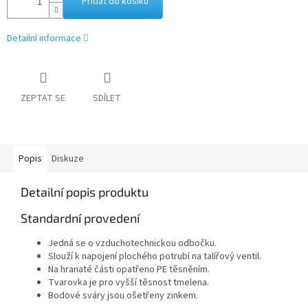
Přidat do košíku
Detailní informace
ZEPTAT SE
SDÍLET
Popis
Diskuze
Detailní popis produktu
Standardní provedení
Jedná se o vzduchotechnickou odbočku.
Slouží k napojení plochého potrubí na talířový ventil.
Na hranaté části opatřeno PE těsněním.
Tvarovka je pro vyšší těsnost tmelena.
Bodové sváry jsou ošetřeny zinkem.