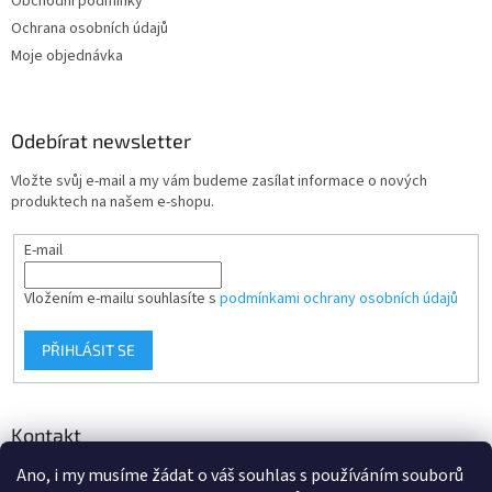
Obchodní podmínky
í
Ochrana osobních údajů
Moje objednávka
Odebírat newsletter
Vložte svůj e-mail a my vám budeme zasílat informace o nových
produktech na našem e-shopu.
E-mail
Vložením e-mailu souhlasíte s
podmínkami ochrany osobních údajů
PŘIHLÁSIT SE
Kontakt
Ano, i my musíme žádat o váš souhlas s používáním souborů
info
@
d-klima.cz