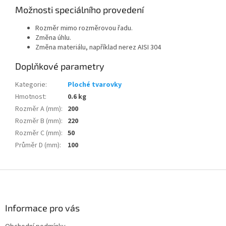
Možnosti speciálního provedení
Rozměr mimo rozměrovou řadu.
Změna úhlu.
Změna materiálu, například nerez AISI 304
Doplňkové parametry
Kategorie
:
Ploché tvarovky
Hmotnost
:
0.6 kg
Rozměr A (mm)
:
200
Rozměr B (mm)
:
220
Rozměr C (mm)
:
50
Průměr D (mm)
:
100
Z
á
p
a
Informace pro vás
t