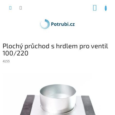
Přejít
NÁKUP
na
obsah
KOŠÍK
Plochý průchod s hrdlem pro ventil
100/220
4155