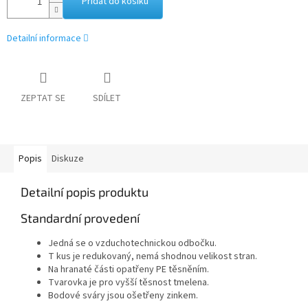
Přidat do košíku
Detailní informace
ZEPTAT SE
SDÍLET
Popis
Diskuze
Detailní popis produktu
Standardní provedení
Jedná se o vzduchotechnickou odbočku.
T kus je redukovaný, nemá shodnou velikost stran.
Na hranaté části opatřeny PE těsněním.
Tvarovka je pro vyšší těsnost tmelena.
Bodové sváry jsou ošetřeny zinkem.