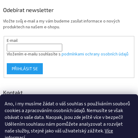
Odebírat newsletter
Vložte svůj e-mail a my vám budeme zasílat informace o nových
produktech na našem e-shopu.
E-mail
Vložením e-mailu souhlasíte s
podmínkami ochrany osobních údajů
PŘIHLÁSIT SE
Kontakt
Ano, i my musíme žádat o váš souhlas s používáním souborů
info
@
d-klima.cz
cookies a zpracováním osobních údajů. Nemusíte se však
+420 517 357 288
obávat o vaše data. Naopak, jsou zde ještě více v bezpečí!
Udělením souhlasu nám pomůžete analyzovat a rozvíjet
naše služby, stejně jako váš uživatelský zážitek.
Více
informací