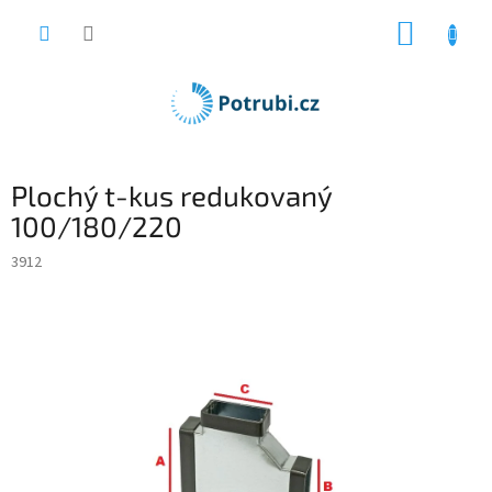
Přejít
NÁKUP
na
obsah
KOŠÍK
Plochý t-kus redukovaný
100/180/220
3912