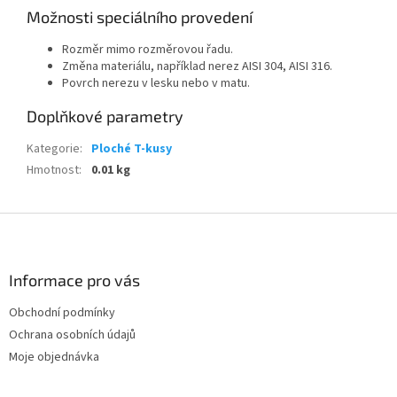
Možnosti speciálního provedení
Rozměr mimo rozměrovou řadu.
Změna materiálu, například nerez AISI 304, AISI 316.
Povrch nerezu v lesku nebo v matu.
Doplňkové parametry
Kategorie
:
Ploché T-kusy
Hmotnost
:
0.01 kg
Z
á
p
a
Informace pro vás
t
Obchodní podmínky
í
Ochrana osobních údajů
Moje objednávka