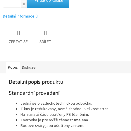
Přidat do košíku
Detailní informace
ZEPTAT SE
SDÍLET
Popis
Diskuze
Detailní popis produktu
Standardní provedení
Jedná se o vzduchotechnickou odbočku.
T kus je redukovaný, nemá shodnou velikost stran.
Na hranaté části opatřeny PE těsněním.
Tvarovka je pro vyšší těsnost tmelena.
Bodové sváry jsou ošetřeny zinkem.