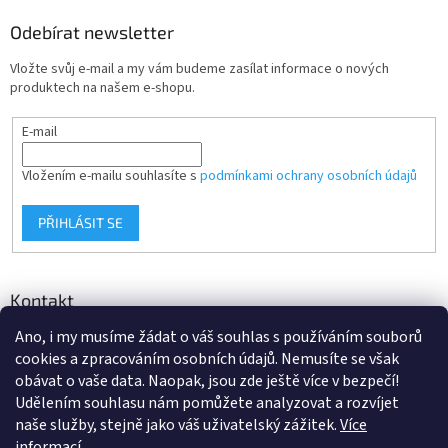
Odebírat newsletter
Vložte svůj e-mail a my vám budeme zasílat informace o nových
produktech na našem e-shopu.
E-mail
Vložením e-mailu souhlasíte s
podmínkami ochrany osobních údajů
PŘIHLÁSIT SE
Kontakt
Ano, i my musíme žádat o váš souhlas s používáním souborů
info
@
d-klima.cz
cookies a zpracováním osobních údajů. Nemusíte se však
+420 517 357 288
obávat o vaše data. Naopak, jsou zde ještě více v bezpečí!
Udělením souhlasu nám pomůžete analyzovat a rozvíjet
naše služby, stejně jako váš uživatelský zážitek.
Více
informací