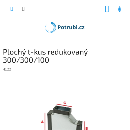
Přejít
NÁKUP
na
obsah
KOŠÍK
Plochý t-kus redukovaný
300/300/100
4122