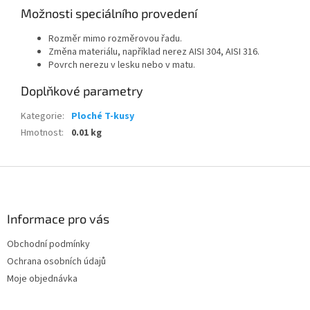
Možnosti speciálního provedení
Rozměr mimo rozměrovou řadu.
Změna materiálu, například nerez AISI 304, AISI 316.
Povrch nerezu v lesku nebo v matu.
Doplňkové parametry
Kategorie
:
Ploché T-kusy
Hmotnost
:
0.01 kg
Z
á
p
a
Informace pro vás
t
Obchodní podmínky
í
Ochrana osobních údajů
Moje objednávka