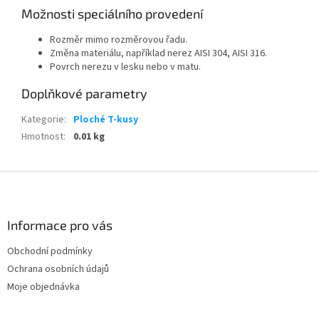
Možnosti speciálního provedení
Rozměr mimo rozměrovou řadu.
Změna materiálu, například nerez AISI 304, AISI 316.
Povrch nerezu v lesku nebo v matu.
Doplňkové parametry
Kategorie
:
Ploché T-kusy
Hmotnost
:
0.01 kg
Z
á
p
a
Informace pro vás
t
Obchodní podmínky
í
Ochrana osobních údajů
Moje objednávka