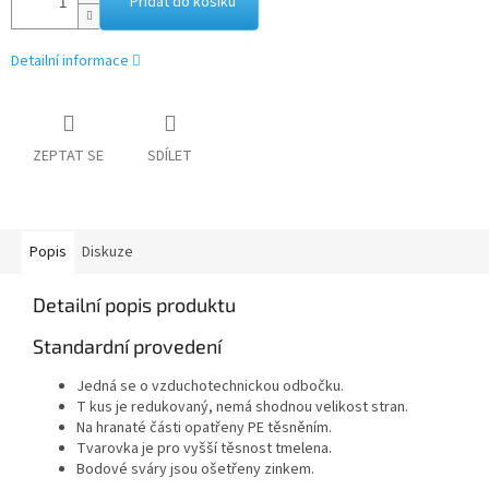
Přidat do košíku
Detailní informace
ZEPTAT SE
SDÍLET
Popis
Diskuze
Detailní popis produktu
Standardní provedení
Jedná se o vzduchotechnickou odbočku.
T kus je redukovaný, nemá shodnou velikost stran.
Na hranaté části opatřeny PE těsněním.
Tvarovka je pro vyšší těsnost tmelena.
Bodové sváry jsou ošetřeny zinkem.