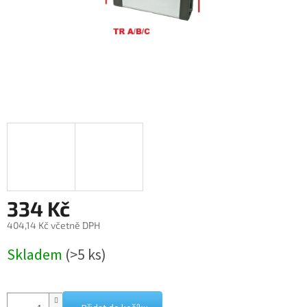
334 Kč
404,14 Kč včetně DPH
Měrná
Skladem
(>5 ks)
cena: