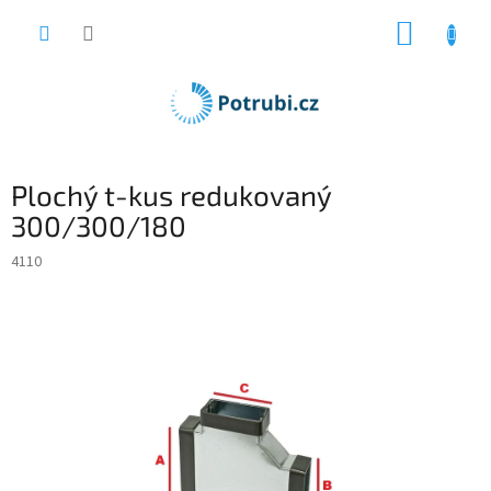
Přejít
NÁKUP
na
obsah
KOŠÍK
Plochý t-kus redukovaný
300/300/180
4110