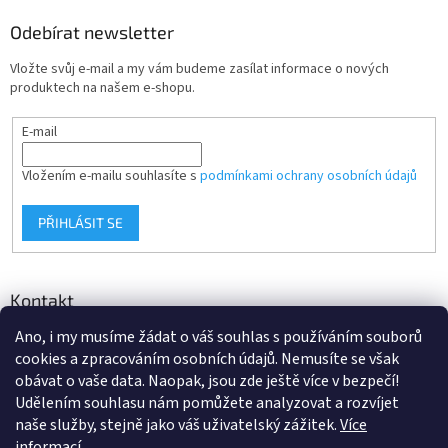
Odebírat newsletter
Vložte svůj e-mail a my vám budeme zasílat informace o nových
produktech na našem e-shopu.
E-mail
Vložením e-mailu souhlasíte s
podmínkami ochrany osobních údajů
PŘIHLÁSIT SE
Kontakt
Ano, i my musíme žádat o váš souhlas s používáním souborů
info
@
d-klima.cz
cookies a zpracováním osobních údajů. Nemusíte se však
+420 517 357 288
obávat o vaše data. Naopak, jsou zde ještě více v bezpečí!
Udělením souhlasu nám pomůžete analyzovat a rozvíjet
naše služby, stejně jako váš uživatelský zážitek.
Více
informací