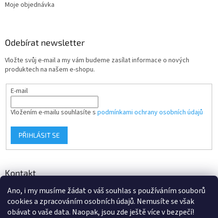
Moje objednávka
Odebírat newsletter
Vložte svůj e-mail a my vám budeme zasílat informace o nových
produktech na našem e-shopu.
E-mail
Vložením e-mailu souhlasíte s
podmínkami ochrany osobních údajů
PŘIHLÁSIT SE
Kontakt
Ano, i my musíme žádat o váš souhlas s používáním souborů
info
@
d-klima.cz
cookies a zpracováním osobních údajů. Nemusíte se však
+420 517 357 288
obávat o vaše data. Naopak, jsou zde ještě více v bezpečí!