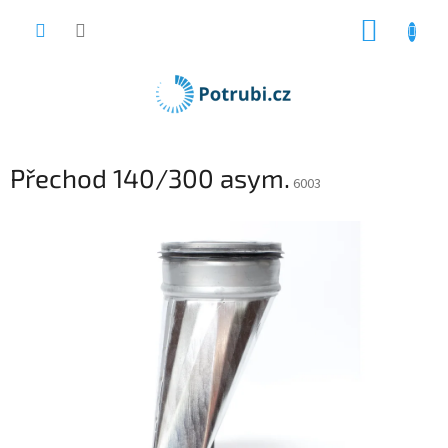
Přejít
NÁKUP
na
obsah
KOŠÍK
Přechod 140/300 asym.
6003