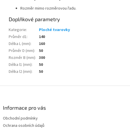
Rozměr mimo rozměrovou řadu.
Doplňkové parametry
Kategorie
:
Ploché tvarovky
Průměr d1
:
140
Délka L (mm)
:
160
Průměr D (mm)
:
50
Rozměr B (mm)
:
300
Délka l1 (mm)
:
50
Délka l2 (mm)
:
50
Z
á
p
a
Informace pro vás
t
Obchodní podmínky
í
Ochrana osobních údajů