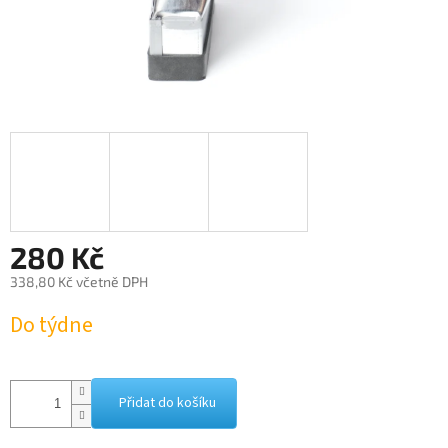
280 Kč
338,80 Kč včetně DPH
Měrná
Do týdne
cena:
Přidat do košíku