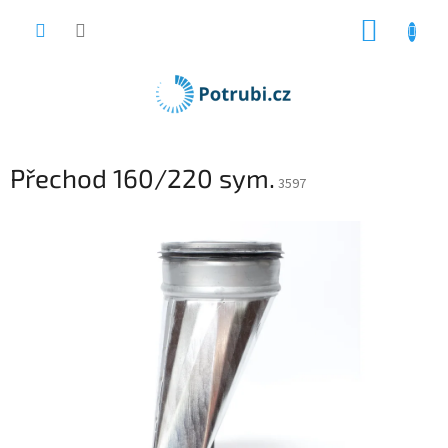
Přejít
NÁKUP
na
obsah
KOŠÍK
Přechod 160/220 sym.
3597