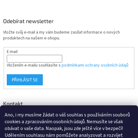
Odebírat newsletter
Vložte svůj e-mail a my vám budeme zasílat informace o nových
produktech na našem e-shopu.
E-mail
Vložením e-mailu souhlasíte s
podmínkami ochrany osobních údajů
PŘIHLÁSIT SE
Kontakt
Ano, i my musíme žádat o váš souhlas s používáním souborů
info
@
d-klima.cz
cookies a zpracováním osobních údajů. Nemusíte se však
+420 517 357 288
obávat o vaše data. Naopak, jsou zde ještě více v bezpečí!
Udělením souhlasu nám pomůžete analyzovat a rozvíjet