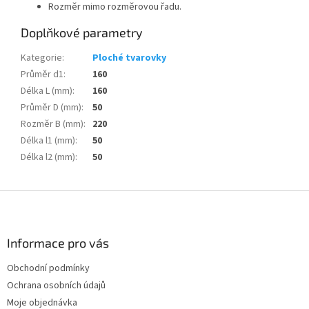
Rozměr mimo rozměrovou řadu.
Doplňkové parametry
Kategorie
:
Ploché tvarovky
Průměr d1
:
160
Délka L (mm)
:
160
Průměr D (mm)
:
50
Rozměr B (mm)
:
220
Délka l1 (mm)
:
50
Délka l2 (mm)
:
50
Z
á
p
a
Informace pro vás
t
Obchodní podmínky
í
Ochrana osobních údajů
Moje objednávka