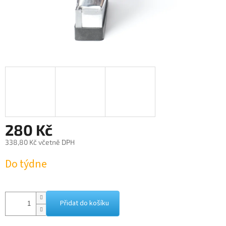
280 Kč
338,80 Kč včetně DPH
Měrná
Do týdne
cena:
Přidat do košíku