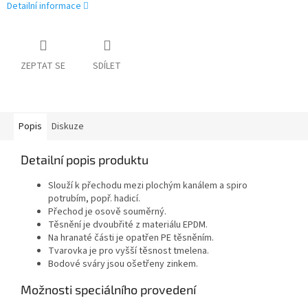
Detailní informace
ZEPTAT SE
SDÍLET
Popis
Diskuze
Detailní popis produktu
Slouží k přechodu mezi plochým kanálem a spiro
potrubím, popř. hadicí.
Přechod je osově souměrný.
Těsnění je dvoubřité z materiálu EPDM.
Na hranaté části je opatřen PE těsněním.
Tvarovka je pro vyšší těsnost tmelena.
Bodové sváry jsou ošetřeny zinkem.
Možnosti speciálního provedení