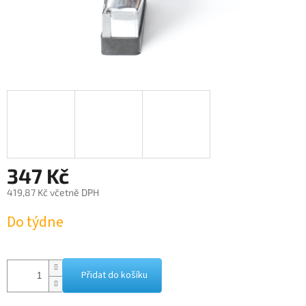
347 Kč
419,87 Kč včetně DPH
Měrná
Do týdne
cena:
Přidat do košíku