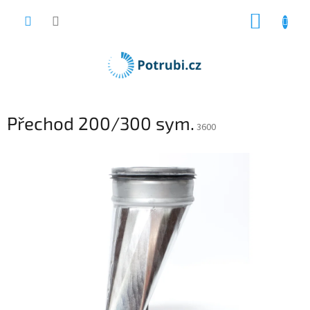
Přejít
NÁKUP
na
obsah
KOŠÍK
Přechod 200/300 sym.
3600