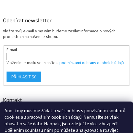
Odebírat newsletter
Vložte svůj e-mail a my vám budeme zasílat informace o nových
produktech na našem e-shopu.
E-mail
Vložením e-mailu souhlasíte s
podmínkami ochrany osobních údajů
PŘIHLÁSIT SE
Kontakt
Ano, i my musíme žádat o váš souhlas s používáním souborů
info
@
d-klima.cz
cookies a zpracováním osobních údajů. Nemusíte se však
+420 517 357 288
obávat o vaše data. Naopak, jsou zde ještě více v bezpečí!
Udělením souhlasu nám pomůžete analyzovat a rozvíjet