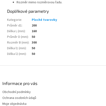
Rozměr mimo rozměrovou řadu.
Doplňkové parametry
Kategorie
:
Ploché tvarovky
Průměr d1
:
200
Délka L (mm)
:
160
Průměr D (mm)
:
50
Rozměr B (mm)
:
300
Délka l1 (mm)
:
50
Délka l2 (mm)
:
50
Z
á
p
a
Informace pro vás
t
Obchodní podmínky
í
Ochrana osobních údajů
Moje objednávka