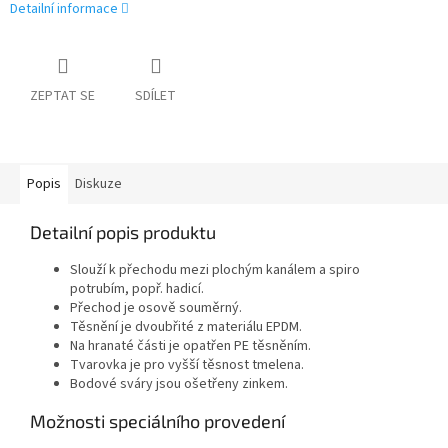
Detailní informace
ZEPTAT SE
SDÍLET
Popis
Diskuze
Detailní popis produktu
Slouží k přechodu mezi plochým kanálem a spiro
potrubím, popř. hadicí.
Přechod je osově souměrný.
Těsnění je dvoubřité z materiálu EPDM.
Na hranaté části je opatřen PE těsněním.
Tvarovka je pro vyšší těsnost tmelena.
Bodové sváry jsou ošetřeny zinkem.
Možnosti speciálního provedení