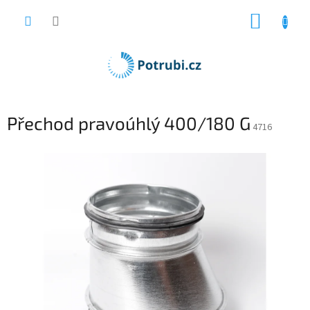
Přejít
NÁKUP
na
obsah
KOŠÍK
Přechod pravoúhlý 400/180 G
4716