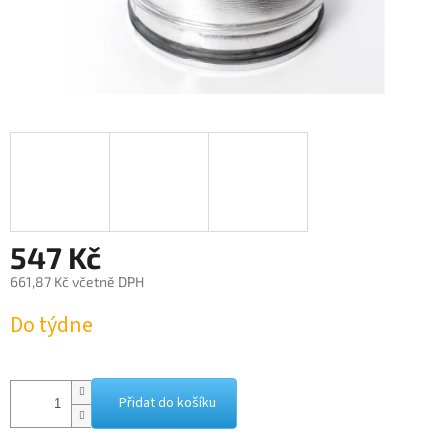
547 Kč
661,87 Kč včetně DPH
Měrná
Do týdne
cena:
Přidat do košíku