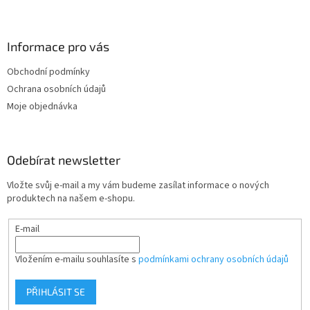
Z
á
p
a
Informace pro vás
t
Obchodní podmínky
í
Ochrana osobních údajů
Moje objednávka
Odebírat newsletter
Vložte svůj e-mail a my vám budeme zasílat informace o nových
produktech na našem e-shopu.
E-mail
Vložením e-mailu souhlasíte s
podmínkami ochrany osobních údajů
PŘIHLÁSIT SE