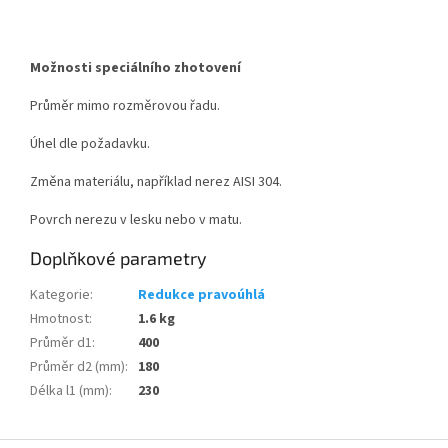
Možnosti speciálního zhotovení
Průměr mimo rozměrovou řadu.
Úhel dle požadavku.
Změna materiálu, například nerez AISI 304.
Povrch nerezu v lesku nebo v matu.
Doplňkové parametry
Kategorie
:
Redukce pravoúhlá
Hmotnost
:
1.6 kg
Průměr d1
:
400
Průměr d2 (mm)
:
180
Délka l1 (mm)
:
230