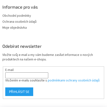
p
a
Informace pro vás
t
Obchodní podmínky
í
Ochrana osobních údajů
Moje objednávka
Odebírat newsletter
Vložte svůj e-mail a my vám budeme zasílat informace o nových
produktech na našem e-shopu.
E-mail
Vložením e-mailu souhlasíte s
podmínkami ochrany osobních údajů
PŘIHLÁSIT SE