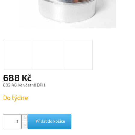
688 Kč
832,48 Kč včetně DPH
Měrná
Do týdne
cena:
Přidat do košíku