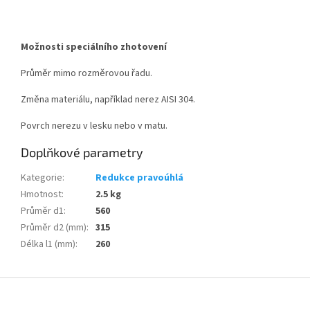
Možnosti speciálního zhotovení
Průměr mimo rozměrovou řadu.
Změna materiálu, například nerez AISI 304.
Povrch nerezu v lesku nebo v matu.
Doplňkové parametry
Kategorie
:
Redukce pravoúhlá
Hmotnost
:
2.5 kg
Průměr d1
:
560
Průměr d2 (mm)
:
315
Délka l1 (mm)
:
260
Z
á