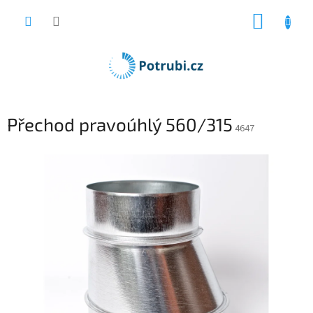
Přejít
NÁKUP
na
obsah
KOŠÍK
Přechod pravoúhlý 560/315
4647