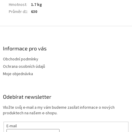
Hmotnost
:
1.7 kg
Průměr d1
:
630
Z
á
p
a
Informace pro vás
t
Obchodní podmínky
í
Ochrana osobních údajů
Moje objednávka
Odebírat newsletter
Vložte svůj e-mail a my vám budeme zasílat informace o nových
produktech na našem e-shopu.
E-mail