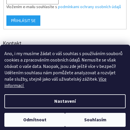
Vložením e-mailu souhlasíte s
podmínkami ochrany osobních údajů
PŘIHLÁSIT SE
Kontakt
Ano, i my musíme žádat o váš souhlas s používáním souborů
info
@
d-klima.cz
cookies a zpracováním osobních údajů. Nemusíte se však
+420 517 357 288
obávat o vaše data. Naopak, jsou zde ještě více v bezpečí!
Udělením souhlasu nám pomůžete analyzovat a rozvíjet
naše služby, stejně jako váš uživatelský zážitek.
Více
informací
Vytvořil Shoptet
Nastavení
Copyright 2026
Potrubi.cz
. Všechna práva vyhrazena.
Upravit
Odmítnout
Souhlasím
nastavení cookies