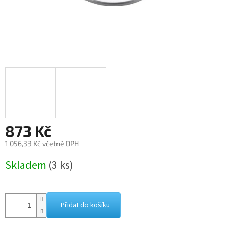
873 Kč
1 056,33 Kč včetně DPH
Měrná
Skladem
(3 ks)
cena:
Přidat do košíku