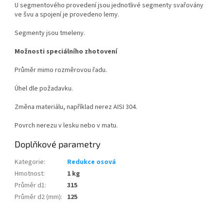
U segmentového provedení jsou jednotlivé segmenty svařovány
ve švu a spojení je provedeno lemy.
Segmenty jsou tmeleny.
Možnosti speciálního zhotovení
Průměr mimo rozměrovou řadu.
Úhel dle požadavku.
Změna materiálu, například nerez AISI 304.
Povrch nerezu v lesku nebo v matu.
Doplňkové parametry
Kategorie
:
Redukce osová
Hmotnost
:
1 kg
Průměr d1
:
315
Průměr d2 (mm)
:
125