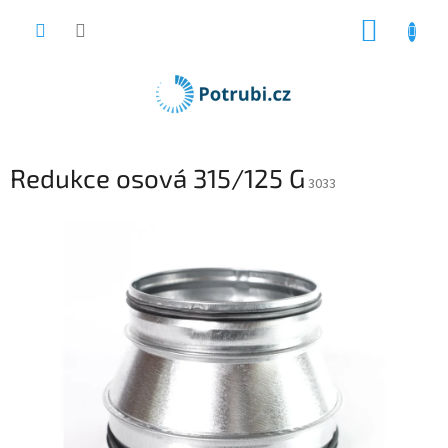
Přejít
NÁKUP
na
obsah
KOŠÍK
Redukce osová 315/125 G
3033