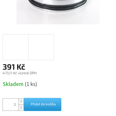
391 Kč
473,11 Kč včetně DPH
Měrná
Skladem
(1 ks)
cena:
Přidat do košíku