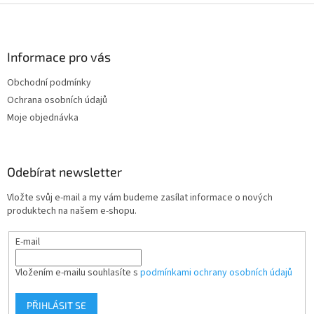
Z
á
p
a
Informace pro vás
t
Obchodní podmínky
í
Ochrana osobních údajů
Moje objednávka
Odebírat newsletter
Vložte svůj e-mail a my vám budeme zasílat informace o nových
produktech na našem e-shopu.
E-mail
Vložením e-mailu souhlasíte s
podmínkami ochrany osobních údajů
PŘIHLÁSIT SE