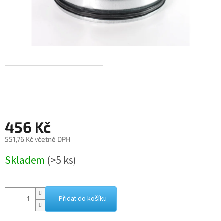
456 Kč
551,76 Kč včetně DPH
Měrná
Skladem
(>5 ks)
cena:
Přidat do košíku