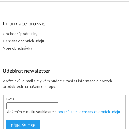
Z
á
p
a
Informace pro vás
t
Obchodní podmínky
í
Ochrana osobních údajů
Moje objednávka
Odebírat newsletter
Vložte svůj e-mail a my vám budeme zasílat informace o nových
produktech na našem e-shopu.
E-mail
Vložením e-mailu souhlasíte s
podmínkami ochrany osobních údajů
PŘIHLÁSIT SE