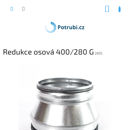
Přejít
NÁKUP
na
obsah
KOŠÍK
Redukce osová 400/280 G
2601