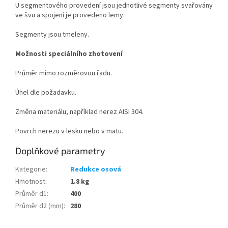
U segmentového provedení jsou jednotlivé segmenty svařovány
ve švu a spojení je provedeno lemy.
Segmenty jsou tmeleny.
Možnosti speciálního zhotovení
Průměr mimo rozměrovou řadu.
Úhel dle požadavku.
Změna materiálu, například nerez AISI 304.
Povrch nerezu v lesku nebo v matu.
Doplňkové parametry
Kategorie
:
Redukce osová
Hmotnost
:
1.8 kg
Průměr d1
:
400
Průměr d2 (mm)
:
280