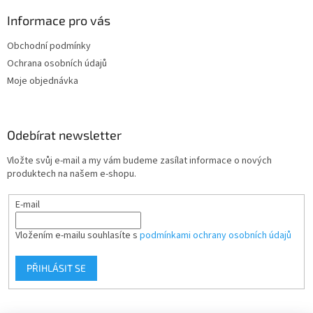
p
a
Informace pro vás
t
Obchodní podmínky
í
Ochrana osobních údajů
Moje objednávka
Odebírat newsletter
Vložte svůj e-mail a my vám budeme zasílat informace o nových
produktech na našem e-shopu.
E-mail
Vložením e-mailu souhlasíte s
podmínkami ochrany osobních údajů
PŘIHLÁSIT SE