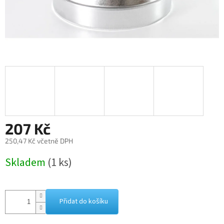
207 Kč
250,47 Kč včetně DPH
Měrná
Skladem
(1 ks)
cena:
Přidat do košíku