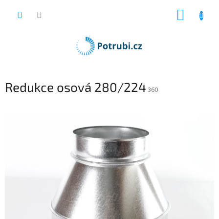
Přejít
NÁKUP
na
obsah
KOŠÍK
Redukce osová 280/224
360