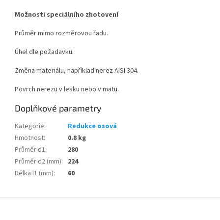
Možnosti speciálního zhotovení
Průměr mimo rozměrovou řadu.
Úhel dle požadavku.
Změna materiálu, například nerez AISI 304.
Povrch nerezu v lesku nebo v matu.
Doplňkové parametry
Kategorie
:
Redukce osová
Hmotnost
:
0.8 kg
Průměr d1
:
280
Průměr d2 (mm)
:
224
Délka l1 (mm)
:
60
Z
á