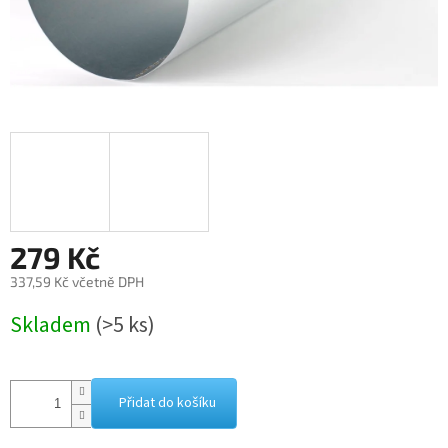
279 Kč
337,59 Kč včetně DPH
Měrná
Skladem
(>5 ks)
cena:
Přidat do košíku