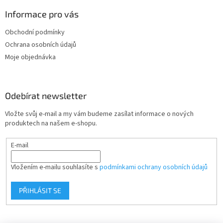
p
a
Informace pro vás
t
Obchodní podmínky
í
Ochrana osobních údajů
Moje objednávka
Odebírat newsletter
Vložte svůj e-mail a my vám budeme zasílat informace o nových
produktech na našem e-shopu.
E-mail
Vložením e-mailu souhlasíte s
podmínkami ochrany osobních údajů
PŘIHLÁSIT SE