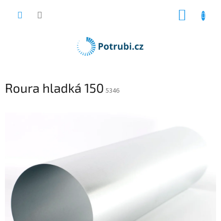
Přejít
NÁKUP
na
obsah
KOŠÍK
Roura hladká 150
5346