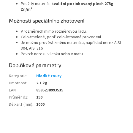
Použitý materiál:
kvalitní pozinkovaný plech 275g
2
Zn/m
Možnosti speciálního zhotovení
V rozměrech mimo rozměrovou řadu.
Celo-tmelené, popř. celo-letované provedení.
Je možno provést změnu materiálu, například nerez AISI
304, AISI 316.
Povrch nerezu v lesku nebo v matu
Doplňkové parametry
Kategorie
:
Hladké roury
Hmotnost
:
2.1 kg
EAN
:
8595238993535
Průměr d1
:
150
Délka l1 (mm)
:
1000
Z
á