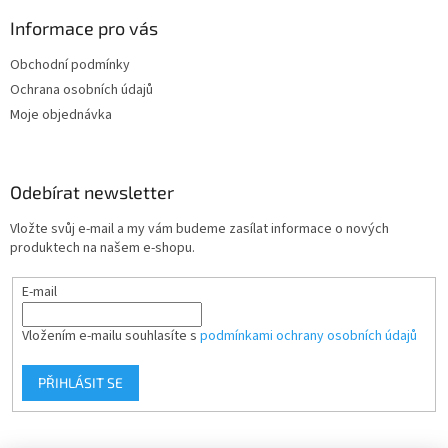
p
a
Informace pro vás
t
Obchodní podmínky
í
Ochrana osobních údajů
Moje objednávka
Odebírat newsletter
Vložte svůj e-mail a my vám budeme zasílat informace o nových
produktech na našem e-shopu.
E-mail
Vložením e-mailu souhlasíte s
podmínkami ochrany osobních údajů
PŘIHLÁSIT SE