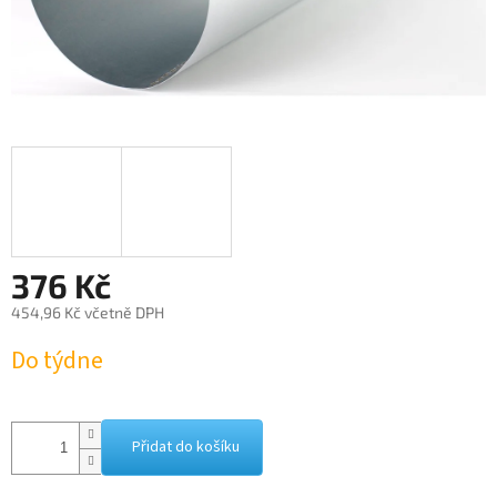
376 Kč
454,96 Kč včetně DPH
Měrná
Do týdne
cena:
Přidat do košíku