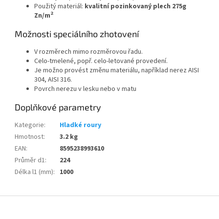
Použitý materiál:
kvalitní pozinkovaný plech 275g
2
Zn/m
Možnosti speciálního zhotovení
V rozměrech mimo rozměrovou řadu.
Celo-tmelené, popř. celo-letované provedení.
Je možno provést změnu materiálu, například nerez AISI
304, AISI 316.
Povrch nerezu v lesku nebo v matu
Doplňkové parametry
Kategorie
:
Hladké roury
Hmotnost
:
3.2 kg
EAN
:
8595238993610
Průměr d1
:
224
Délka l1 (mm)
:
1000
Z
á