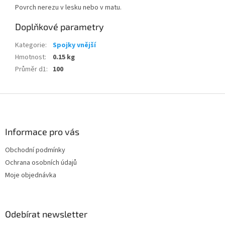
Povrch nerezu v lesku nebo v matu.
Doplňkové parametry
Kategorie
:
Spojky vnější
Hmotnost
:
0.15 kg
Průměr d1
:
100
Z
á
p
a
Informace pro vás
t
Obchodní podmínky
í
Ochrana osobních údajů
Moje objednávka
Odebírat newsletter