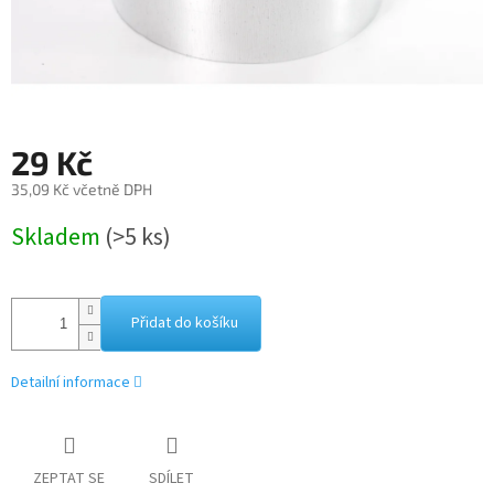
29 Kč
35,09 Kč včetně DPH
Měrná
Skladem
(>5 ks)
cena:
Přidat do košíku
Detailní informace
ZEPTAT SE
SDÍLET