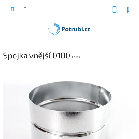
Přejít
NÁKUP
na
obsah
KOŠÍK
Spojka vnější 0100
1563