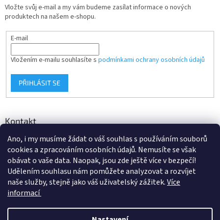
Vložte svůj e-mail a my vám budeme zasílat informace o nových
produktech na našem e-shopu.
E-mail
Vložením e-mailu souhlasíte s
podmínkami ochrany osobních údajů
PŘIHLÁSIT SE
Kontakt
Ano, i my musíme žádat o váš souhlas s používáním souborů
info
@
d-klima.cz
cookies a zpracováním osobních údajů. Nemusíte se však
+420 517 357 288
obávat o vaše data. Naopak, jsou zde ještě více v bezpečí!
Udělením souhlasu nám pomůžete analyzovat a rozvíjet
naše služby, stejně jako váš uživatelský zážitek.
Více
informací
Vytvořil Shoptet
Nastavení