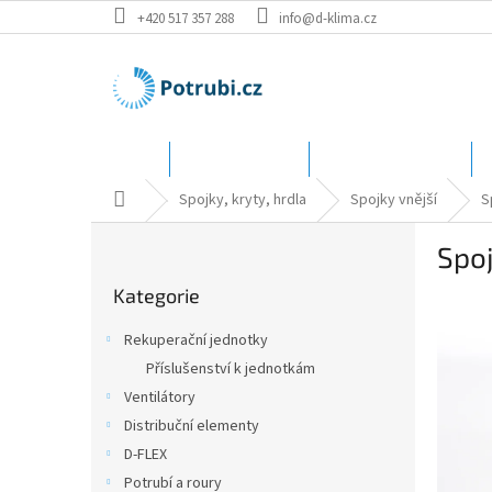
Přejít
+420 517 357 288
info@d-klima.cz
na
obsah
Úvod
Speciální ceny
Katalog - rozměry
Domů
Spojky, kryty, hrdla
Spojky vnější
S
P
Spoj
o
Přeskočit
s
Kategorie
kategorie
t
r
Rekuperační jednotky
a
Příslušenství k jednotkám
n
Ventilátory
n
í
Distribuční elementy
p
D-FLEX
a
Potrubí a roury