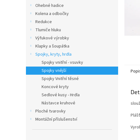
n
Ohebné hadice
e
Kolena a odbočky
l
Redukce
Tlumiče hluku
Výfukové výrobky
Klapky a šoupátka
Spojky, kryty, hrdla
Spojky vnitřní - vsuvky
Spojky vnější
Popi
Spojky Vnitřní těsné
Koncové kryty
Det
Sedlové kusy - Hrdla
Nástavce kruhové
slouž
Ploché tvarovky
Plášť
Montážní příslušenství
Vyro