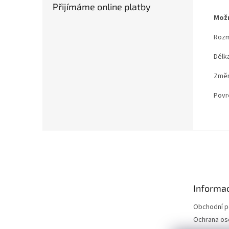
Přijímáme online platby
Možn
Rozm
Délk
Změna
Povr
Z
á
p
a
t
Informac
í
Obchodní 
Ochrana os