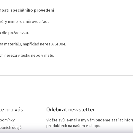
osti speciálního provedení
ěry mimo rozměrovou řadu.
a dle požadavku.
 materiálu, například nerez AISI 304.
ch nerezu v lesku nebo v matu.
e pro vás
Odebírat newsletter
podmínky
Vložte svůj e-mail a my vám budeme zasílat info
produktech na našem e-shopu.
obních údajů