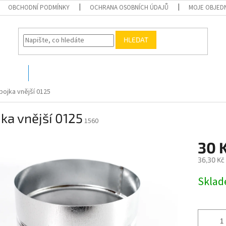
OBCHODNÍ PODMÍNKY
OCHRANA OSOBNÍCH ÚDAJŮ
MOJE OBJED
HLEDAT
O nás
Kontakty
pojka vnější 0125
ka vnější 0125
1560
30 
36,30 Kč
Měrná
Skla
cena: