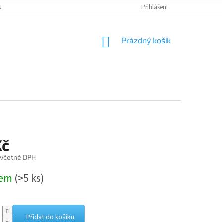
NÁVKA
Přihlášení
NÁKUPNÍ
Prázdný košík
KOŠÍK
Kč
 včetně DPH
dem
(>5 ks)
Přidat do košíku