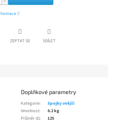
informace
ZEPTAT SE
SDÍLET
Doplňkové parametry
Kategorie
:
Spojky vnější
Hmotnost
:
0.2 kg
Průměr d1
:
125