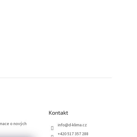
Kontakt
rmace o nových
info
@
d-klima.cz
+420 517 357 288