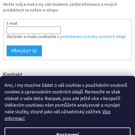
Vložte svůj e-mail a my vám budeme zasílat informace o nových
produktech na našem e-shopu.
E-mail
Vložením e-mailu souhlasíte s
podmínkami ochrany osobních údajů
PŘIHLÁSIT SE
Kontakt
Ano, i my musíme žádat o váš souhlas s používáním souborů
info
@
d-klima.cz
cookies a zpracováním osobních údajů. Nemusíte se však
+420 517 357 288
obávat o vaše data. Naopak, jsou zde ještě více v bezpečí!
Udělením souhlasu nám pomůžete analyzovat a rozvíjet
naše služby, stejně jako váš uživatelský zážitek.
Více
informací
Vytvořil Shoptet
Nastavení