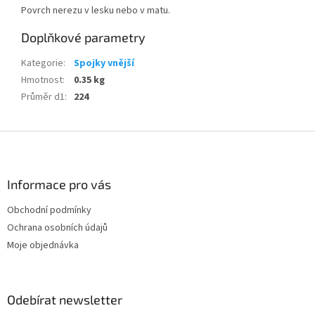
Povrch nerezu v lesku nebo v matu.
Doplňkové parametry
Kategorie
:
Spojky vnější
Hmotnost
:
0.35 kg
Průměr d1
:
224
Z
á
p
a
Informace pro vás
t
Obchodní podmínky
í
Ochrana osobních údajů
Moje objednávka
Odebírat newsletter