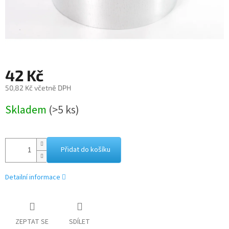
42 Kč
50,82 Kč včetně DPH
Měrná
Skladem
(>5 ks)
cena:
Přidat do košíku
Detailní informace
ZEPTAT SE
SDÍLET