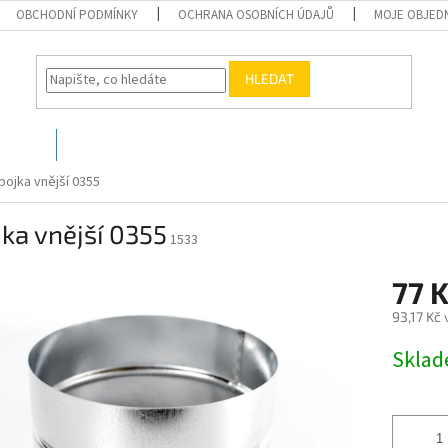
OBCHODNÍ PODMÍNKY
OCHRANA OSOBNÍCH ÚDAJŮ
MOJE OBJED
HLEDAT
O nás
Kontakty
pojka vnější 0355
ka vnější 0355
1533
77 
93,17 Kč
Měrná
Skla
cena: