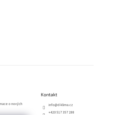
Kontakt
rmace o nových
info
@
d-klima.cz
+420 517 357 288