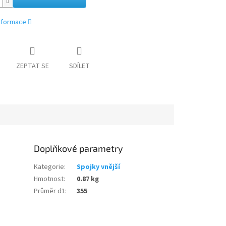
informace
ZEPTAT SE
SDÍLET
Doplňkové parametry
Kategorie
:
Spojky vnější
Hmotnost
:
0.87 kg
Průměr d1
:
355