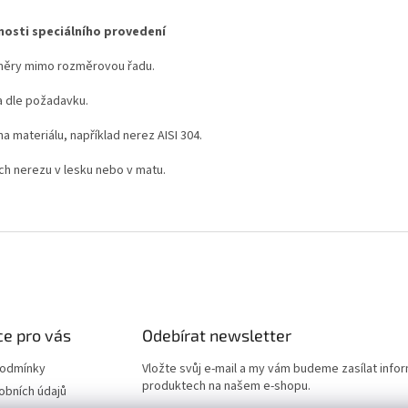
osti speciálního provedení
ěry mimo rozměrovou řadu.
a dle požadavku.
 materiálu, například nerez AISI 304.
ch nerezu v lesku nebo v matu.
e pro vás
Odebírat newsletter
podmínky
Vložte svůj e-mail a my vám budeme zasílat info
produktech na našem e-shopu.
obních údajů