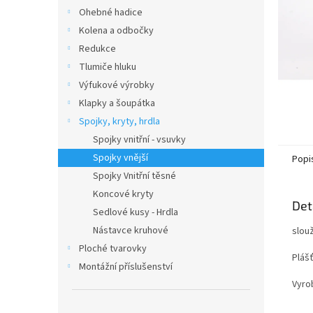
n
Ohebné hadice
e
Kolena a odbočky
l
Redukce
Tlumiče hluku
Výfukové výrobky
Klapky a šoupátka
Spojky, kryty, hrdla
Spojky vnitřní - vsuvky
Spojky vnější
Popi
Spojky Vnitřní těsné
Koncové kryty
Det
Sedlové kusy - Hrdla
Nástavce kruhové
slouž
Ploché tvarovky
Plášť
Montážní příslušenství
Vyro