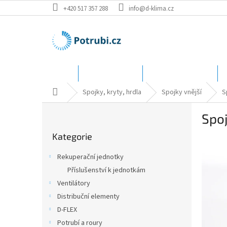
Přejít
+420 517 357 288
info@d-klima.cz
na
obsah
Úvod
Speciální ceny
Katalog - rozměry
Domů
Spojky, kryty, hrdla
Spojky vnější
S
P
Spoj
o
Přeskočit
s
Kategorie
kategorie
t
r
Rekuperační jednotky
a
Příslušenství k jednotkám
n
Ventilátory
n
í
Distribuční elementy
p
D-FLEX
a
Potrubí a roury