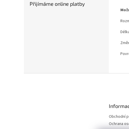
Přijímáme online platby
Možn
Rozm
Délk
Změna
Povr
Z
á
p
a
t
Informac
í
Obchodní 
Ochrana os