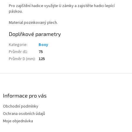
Pro zajištění hadice využijte U zámky a zajistěte hadici lepící
páskou.
Material pozinkovaný plech.
Doplňkové parametry
Kategorie
:
Boxy
Průměr d1
:
75
Průměr D (mm)
:
125
Z
á
p
a
Informace pro vás
t
Obchodní podmínky
í
Ochrana osobních údajů
Moje objednávka