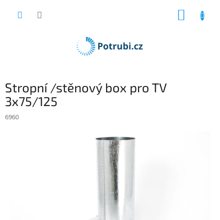
Přejít
NÁKUP
na
obsah
KOŠÍK
Stropní /stěnový box pro TV
3x75/125
6960