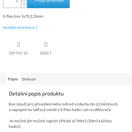
Přidat do košíku
D-flex box 3x75/125mm
Detailní informace
ZEPTAT SE
SDÍLET
Popis
Diskuze
Detailní popis produktu
Box slouží pro přivedení nebo odvod vzduchu do (z) místnosti
a napojení na talířový ventil a D-Flex hadici od rozdělovače.
Je možné jím možné zajistit větrání až 90m3 (30m3 každou
hadicí).