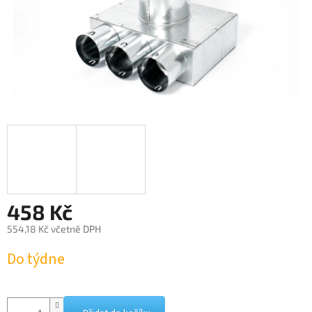
458 Kč
554,18 Kč včetně DPH
Měrná
Do týdne
cena: