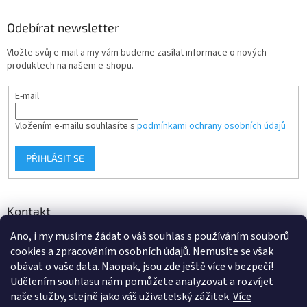
Odebírat newsletter
Vložte svůj e-mail a my vám budeme zasílat informace o nových
produktech na našem e-shopu.
E-mail
Vložením e-mailu souhlasíte s
podmínkami ochrany osobních údajů
PŘIHLÁSIT SE
Kontakt
Ano, i my musíme žádat o váš souhlas s používáním souborů
info
@
d-klima.cz
cookies a zpracováním osobních údajů. Nemusíte se však
+420 517 357 288
obávat o vaše data. Naopak, jsou zde ještě více v bezpečí!
Udělením souhlasu nám pomůžete analyzovat a rozvíjet
naše služby, stejně jako váš uživatelský zážitek.
Více