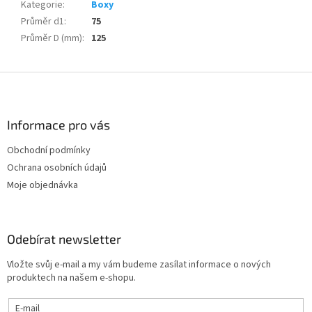
Kategorie
:
Boxy
Průměr d1
:
75
Průměr D (mm)
:
125
Z
á
p
a
Informace pro vás
t
Obchodní podmínky
í
Ochrana osobních údajů
Moje objednávka
Odebírat newsletter
Vložte svůj e-mail a my vám budeme zasílat informace o nových
produktech na našem e-shopu.
E-mail