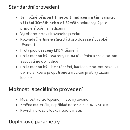
Standardní provedení
Je možné
připojit 1, nebo 2 hadicemi a tím zajistit
větrání 30m3/h nebo až 60m3/h
pokud využijete
připojení oběma hadicemi
Vyrobeno z pozinkovaného plechu.
Rozvaděč je tmelen (akrylát) pro dosažení vysoké
těsnosti.
Hrdla jsou osazeny EPDM těsněním.
Hrdla mohou být osazeny EPDM těsněním a hrdlo potom
zasouváme do hadice
Hrdla mohou být i bez těsnění, hadice se potom zasouvá
do hrdla, které je opatřené zarážkou proti vytažení
hadice.
Možnosti speciálního provedení
Možnost verze lepené, místo nýtované
Změna materiálu, například nerez AISI 304, AISI 316.
Povrch nerezu v lesku nebo v matu.
Doplňkové parametry