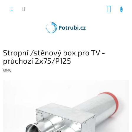
Přejít
NÁKUP
na
obsah
KOŠÍK
Stropní /stěnový box pro TV -
průchozí 2x75/P125
6840