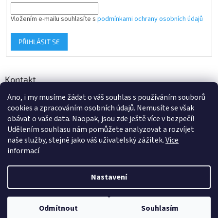
Vložením e-mailu souhlasíte s
podmínkami ochrany osobních údajů
PŘIHLÁSIT SE
Kontakt
Ano, i my musíme žádat o váš souhlas s používáním souborů
info
@
d-klima.cz
cookies a zpracováním osobních údajů. Nemusíte se však
+420 517 357 288
obávat o vaše data. Naopak, jsou zde ještě více v bezpečí!
Udělením souhlasu nám pomůžete analyzovat a rozvíjet
naše služby, stejně jako váš uživatelský zážitek.
Více
informací
Vytvořil Shoptet
Nastavení
Copyright 2026
Potrubi.cz
. Všechna práva vyhrazena.
Upravit
Odmítnout
Souhlasím
nastavení cookies