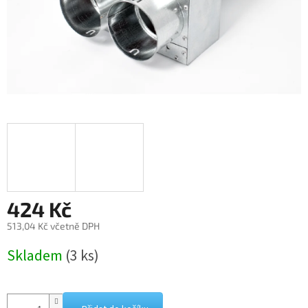
424 Kč
513,04 Kč včetně DPH
Měrná
Skladem
(3 ks)
cena: