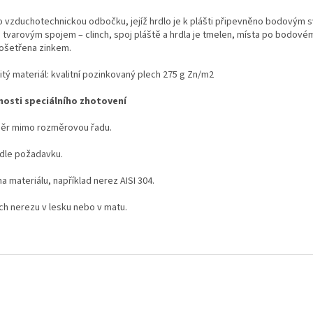
o vzduchotechnickou odbočku, jejíž hrdlo je k plášti připevněno bodovým 
 tvarovým spojem – clinch, spoj pláště a hrdla je tmelen, místa po bodové
 ošetřena zinkem.
tý materiál: kvalitní pozinkovaný plech 275 g Zn/m
2
osti speciálního zhotovení
ěr mimo rozměrovou řadu.
 dle požadavku.
 materiálu, například nerez AISI 304.
ch nerezu v lesku nebo v matu.