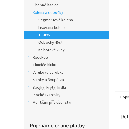
n
Ohebné hadice
e
Kolena a odbočky
l
Segmentová kolena
Lisovaná kolena
T-Kusy
Odbočky 45st
Kalhotové kusy
Redukce
Tlumiče hluku
Výfukové výrobky
Klapky a šoupátka
Spojky, kryty, hrdla
Ploché tvarovky
Popi
Montážní příslušenství
Det
Přijímáme online platby