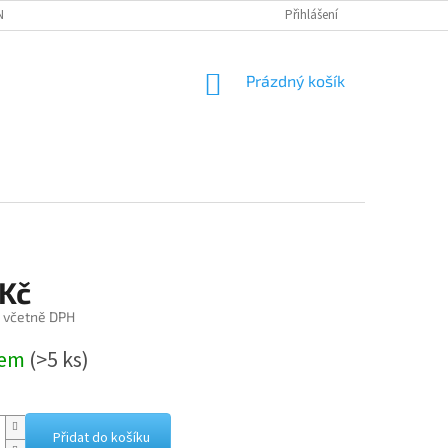
NÁVKA
Přihlášení
NÁKUPNÍ
Prázdný košík
KOŠÍK
 Kč
č včetně DPH
dem
(>5 ks)
Přidat do košíku