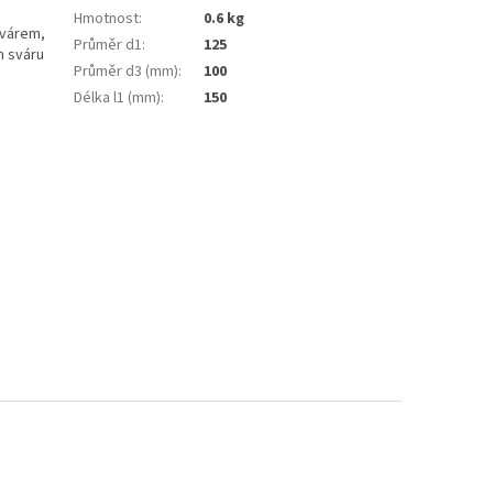
Hmotnost
:
0.6 kg
svárem,
Průměr d1
:
125
m sváru
Průměr d3 (mm)
:
100
Délka l1 (mm)
:
150