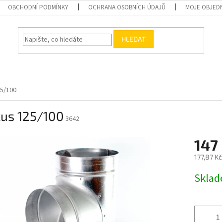
OBCHODNÍ PODMÍNKY
OCHRANA OSOBNÍCH ÚDAJŮ
MOJE OBJED
HLEDAT
O nás
Kontakty
25/100
kus 125/100
3642
147
177,87 K
Měrná
Skla
cena: