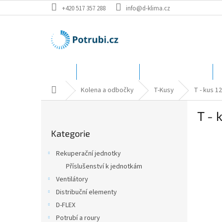
Přejít
+420 517 357 288
info@d-klima.cz
na
obsah
Úvod
Speciální ceny
Katalog - rozměry
Domů
Kolena a odbočky
T-Kusy
T - kus 1
P
T - 
o
Přeskočit
s
Kategorie
kategorie
t
r
Rekuperační jednotky
a
Příslušenství k jednotkám
n
Ventilátory
n
í
Distribuční elementy
p
D-FLEX
a
Potrubí a roury