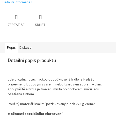
Detailní informace
ZEPTAT SE
SDÍLET
Popis
Diskuze
Detailní popis produktu
Jde o vzduchotechnickou odbočku, jejíž hrdlo je k plášti
připevněno bodovým svárem, nebo tvarovým spojem – clinch,
spoj pláště a hrdla je tmelen, místa po bodovém sváru jsou
ošetřena zinkem.
Použitý materiál: kvalitní pozinkovaný plech 275 g Zn/m
2
Možnosti speciálního zhotovení