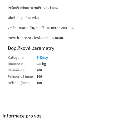
Průměr mimo rozměrovou řadu.
Úhel dle požadavku.
změna materiálu, například nerez AISI 304.
Povrch nerezu v lesku nebo v matu.
Doplňkové parametry
Kategorie
:
T-Kusy
Hmotnost
:
0.8 kg
Průměr d1
:
200
Průměr d3 (mm)
:
100
Délka l1 (mm)
:
150
Z
á
p
a
Informace pro vás