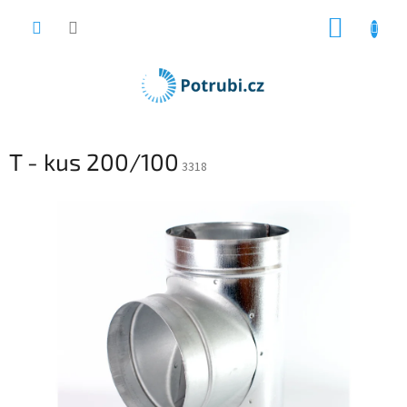
Přejít
NÁKUP
na
obsah
KOŠÍK
T - kus 200/100
3318