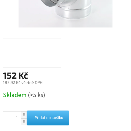
152 Kč
183,92 Kč včetně DPH
Měrná
Skladem
(>5 ks)
cena:
Přidat do košíku