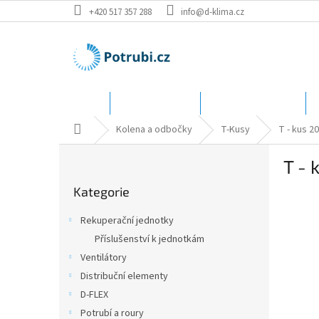
Přejít
+420 517 357 288
info@d-klima.cz
na
obsah
Úvod
Speciální ceny
Katalog - rozměry
Domů
Kolena a odbočky
T-Kusy
T - kus 2
P
T - 
o
Přeskočit
s
Kategorie
kategorie
t
r
Rekuperační jednotky
a
Příslušenství k jednotkám
n
Ventilátory
n
í
Distribuční elementy
p
D-FLEX
a
Potrubí a roury