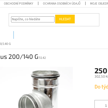
OBCHODNÍ PODMÍNKY
OCHRANA OSOBNÍCH ÚDAJŮ
MOJE OBJED
HLEDAT
O nás
Kontakty
00/140 G
kus 200/140 G
5142
250
302,50 K
Měrná
Do tý
cena: