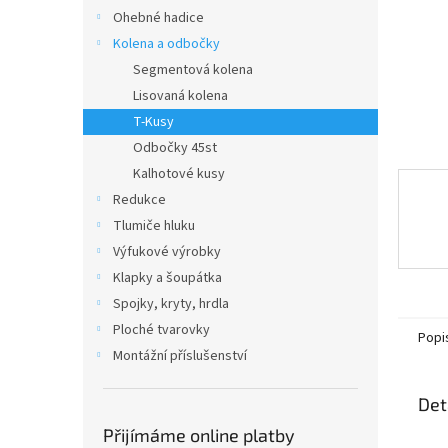
n
Ohebné hadice
e
Kolena a odbočky
l
Segmentová kolena
Lisovaná kolena
T-Kusy
Odbočky 45st
Kalhotové kusy
Redukce
Tlumiče hluku
Výfukové výrobky
Klapky a šoupátka
Spojky, kryty, hrdla
Ploché tvarovky
Popi
Montážní příslušenství
Det
Přijímáme online platby