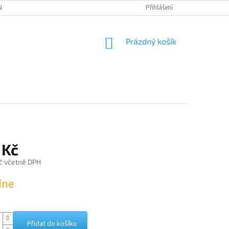
NÁVKA
Přihlášení
NÁKUPNÍ
Prázdný košík
KOŠÍK
 Kč
č včetně DPH
dne
Přidat do košíku