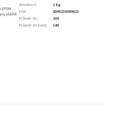
Hmotnost
:
1 kg
u EPDM.
EAN
:
8595238989521
poj pláště
Průměr d1
:
200
Průměr d3 (mm)
:
140