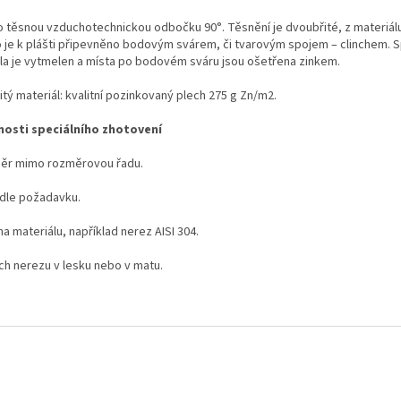
o těsnou vzduchotechnickou odbočku 90°. Těsnění je dvoubřité, z materiál
o je k plášti připevněno bodovým svárem, či tvarovým spojem – clinchem. S
dla je vytmelen a místa po bodovém sváru jsou ošetřena zinkem.
tý materiál: kvalitní pozinkovaný plech 275 g Zn/m
2
.
osti speciálního zhotovení
ěr mimo rozměrovou řadu.
 dle požadavku.
 materiálu, například nerez AISI 304.
ch nerezu v lesku nebo v matu.