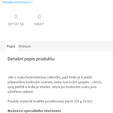
Detailní informace
ZEPTAT SE
SDÍLET
Popis
Diskuze
Detailní popis produktu
Jde o vzduchotechnickou odbočku, jejíž hrdlo je k plášti
připevněno bodovým svárem, nebo tvarovým spojem – clinch,
spoj pláště a hrdla je tmelen, místa po bodovém sváru jsou
ošetřena zinkem.
Použitý materiál: kvalitní pozinkovaný plech 275 g Zn/m
2
Možnosti speciálního zhotovení