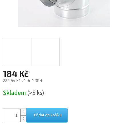
184 Kč
222,64 Kč včetně DPH
Měrná
Skladem
(>5 ks)
cena:
Přidat do košíku