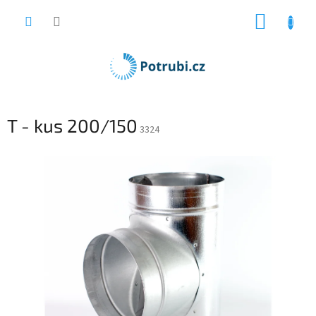
Přejít
NÁKUP
na
obsah
KOŠÍK
T - kus 200/150
3324