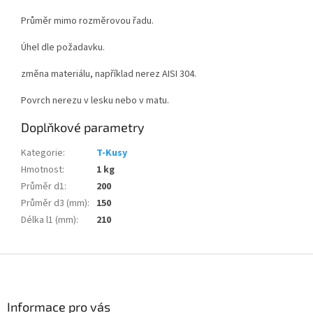
Průměr mimo rozměrovou řadu.
Úhel dle požadavku.
změna materiálu, například nerez AISI 304.
Povrch nerezu v lesku nebo v matu.
Doplňkové parametry
Kategorie
:
T-Kusy
Hmotnost
:
1 kg
Průměr d1
:
200
Průměr d3 (mm)
:
150
Délka l1 (mm)
:
210
Z
á
p
a
Informace pro vás