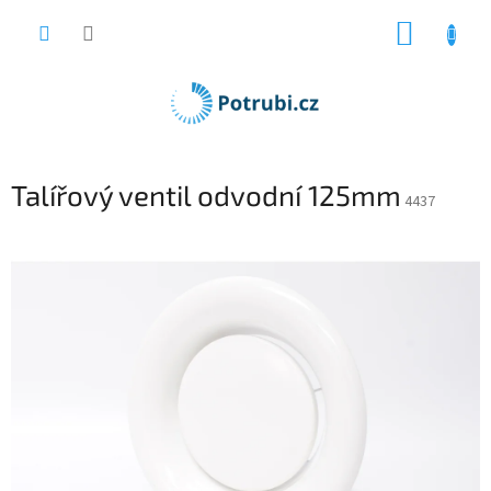
Přejít
NÁKUP
na
obsah
KOŠÍK
Talířový ventil odvodní 125mm
4437