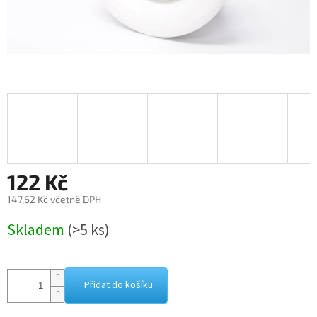
122 Kč
147,62 Kč včetně DPH
Měrná
Skladem
(>5 ks)
cena:
Přidat do košíku