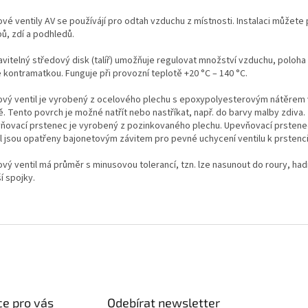
ové ventily AV se používájí pro odtah vzduchu z místnosti. Instalaci můžete
ů, zdí a podhledů.
vitelný středový disk (talíř) umožňuje regulovat množství vzduchu, poloha 
e kontramatkou. Funguje při provozní teplotě +20 °C – 140 °C.
řový ventil je vyrobený z ocelového plechu s epoxypolyesterovým nátěrem v
. Tento povrch je možné natřít nebo nastříkat, např. do barvy malby zdiva.
ňovací prstenec je vyrobený z pozinkovaného plechu. Upevňovací prstenec 
il jsou opatřeny bajonetovým závitem pro pevné uchycení ventilu k prstenci
řový ventil má průměr s minusovou tolerancí, tzn. lze nasunout do roury, ha
í spojky.
e pro vás
Odebírat newsletter