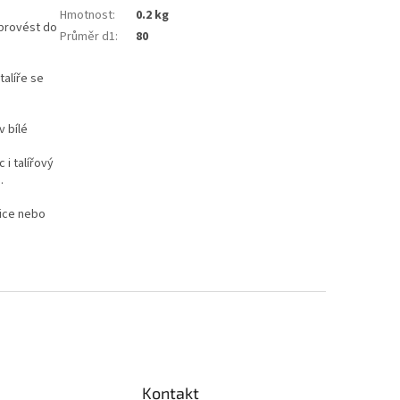
Hmotnost
:
0.2 kg
 provést do
Průměr d1
:
80
talíře se
 bílé
i talířový
.
dice nebo
Kontakt