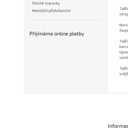
Ploché tvarovky
Talíř
Montážní příslušenství
strop
Nasta
fixuj
Přijímáme online platby
Talí
barvě
Upev
vent
Talí
vnějš
Z
á
p
a
t
Informac
í