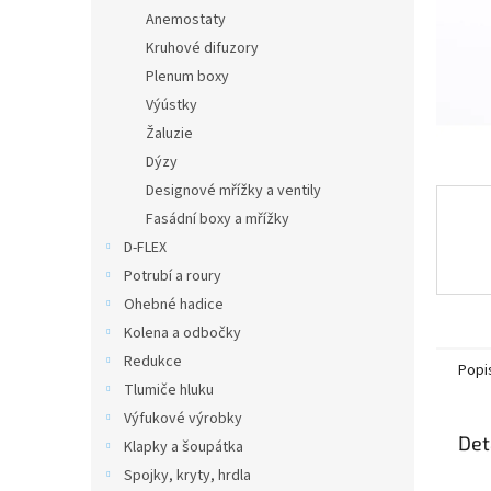
n
Anemostaty
e
Kruhové difuzory
l
Plenum boxy
Výústky
Žaluzie
Dýzy
Designové mřížky a ventily
Fasádní boxy a mřížky
D-FLEX
Potrubí a roury
Ohebné hadice
Kolena a odbočky
Redukce
Popi
Tlumiče hluku
Výfukové výrobky
Det
Klapky a šoupátka
Spojky, kryty, hrdla