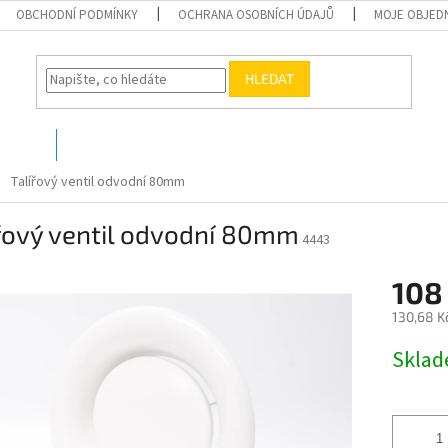
OBCHODNÍ PODMÍNKY
OCHRANA OSOBNÍCH ÚDAJŮ
MOJE OBJED
HLEDAT
O nás
Kontakty
Talířový ventil odvodní 80mm
řový ventil odvodní 80mm
4443
108
130,68 K
Měrná
Skla
cena: