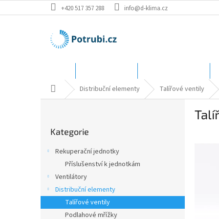
Přejít
+420 517 357 288
info@d-klima.cz
na
obsah
Úvod
Speciální ceny
Katalog - rozměry
Domů
Distribuční elementy
Talířové ventily
P
Talí
o
Přeskočit
s
Kategorie
kategorie
t
r
Rekuperační jednotky
a
Příslušenství k jednotkám
n
Ventilátory
n
í
Distribuční elementy
p
Talířové ventily
a
Podlahové mřížky