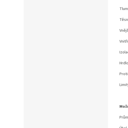
Tlum
Těsn
Vněj
Vnitř
Izola
Hrdlo
Proti
Limit
Možn
Prům