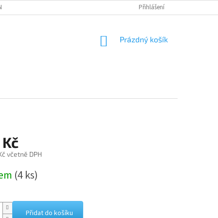
NÁVKA
Přihlášení
NÁKUPNÍ
Prázdný košík
KOŠÍK
 Kč
 Kč včetně DPH
dem
(4 ks)
Přidat do košíku