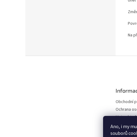
Úhel
Změna
Povr
Na p
Z
á
p
a
t
Informac
í
Obchodní 
Ochrana os
Moje objed
Ano, i my mu
souborů cook