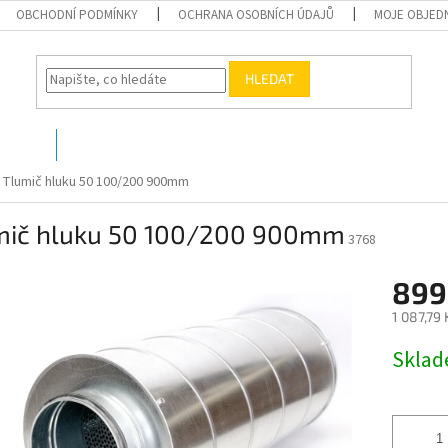
OBCHODNÍ PODMÍNKY
OCHRANA OSOBNÍCH ÚDAJŮ
MOJE OBJED
HLEDAT
O nás
Kontakty
Tlumič hluku 50 100/200 900mm
mič hluku 50 100/200 900mm
3768
899
1 087,79
Měrná
Skla
cena: