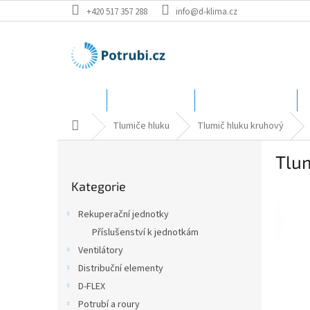
Přejít
+420 517 357 288
info@d-klima.cz
na
obsah
Úvod
Speciální ceny
Katalog - rozměry
Domů
Tlumiče hluku
Tlumič hluku kruhový
P
Tlu
o
Přeskočit
s
Kategorie
kategorie
t
r
Rekuperační jednotky
a
Příslušenství k jednotkám
n
Ventilátory
n
í
Distribuční elementy
p
D-FLEX
a
Potrubí a roury