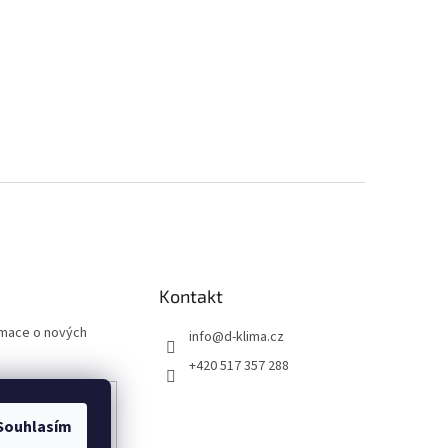
Kontakt
rmace o nových
info
@
d-klima.cz
+420 517 357 288
Souhlasím
any osobních