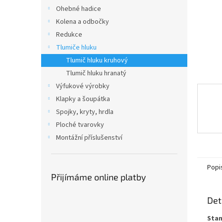
n
Ohebné hadice
e
Kolena a odbočky
l
Redukce
Tlumiče hluku
Tlumič hluku kruhový
Tlumič hluku hranatý
Výfukové výrobky
Klapky a šoupátka
Spojky, kryty, hrdla
Ploché tvarovky
Montážní příslušenství
Popi
Přijímáme online platby
Det
Stan