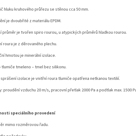
ič hluku kruhového průřezu se stěnou cca 50 mm.
ění je dvoubřité z materiálu EPDM.
ší průměr je tvořen spiro rourou, u atypických průměrů hladkou rourou.
ní roura je z děrovaného plechu.
ční hmotou je minerální izolace.
 tlumiče tmeleno – tmel bez silikonu.
 sprášení izolace je vnitřní roura tlumiče opatřena netkanou textilií.
y: proudění vzduchu 20 m/s, pracovní přetlak 2000 Pa a podtlak max. 1500 P
osti speciálního provedení
ěr mimo rozměrovou řadu.