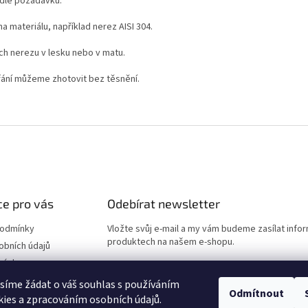
 dle požadavku.
 materiálu, například nerez AISI 304.
ch nerezu v lesku nebo v matu.
řání můžeme zhotovit bez těsnění.
e pro vás
Odebírat newsletter
podmínky
Vložte svůj e-mail a my vám budeme zasílat info
produktech na našem e-shopu.
obních údajů
návka
E-mail
síme žádat o váš souhlas s používáním
Odmítnout
ies a zpracováním osobních údajů.
Vložením e-mailu souhlasíte s
podmínkami ochr