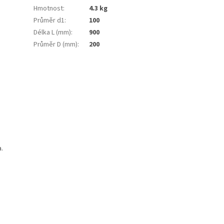
Hmotnost
:
4.3 kg
Průměr d1
:
100
Délka L (mm)
:
900
Průměr D (mm)
:
200
a.