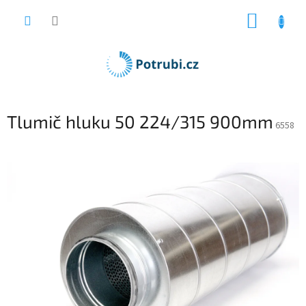
Přejít
NÁKUP
na
obsah
KOŠÍK
Tlumič hluku 50 224/315 900mm
6558