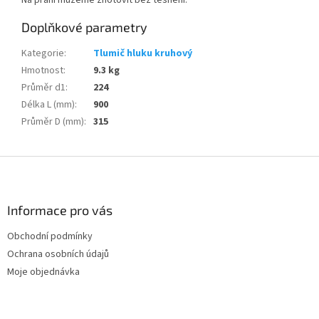
Na přání můžeme zhotovit bez těsnění.
Doplňkové parametry
Kategorie
:
Tlumič hluku kruhový
Hmotnost
:
9.3 kg
Průměr d1
:
224
Délka L (mm)
:
900
Průměr D (mm)
:
315
Z
á
p
a
Informace pro vás
t
Obchodní podmínky
í
Ochrana osobních údajů
Moje objednávka