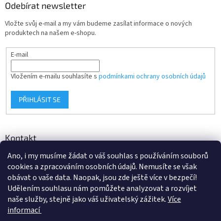
Odebírat newsletter
Vložte svůj e-mail a my vám budeme zasílat informace o nových
produktech na našem e-shopu.
E-mail
Vložením e-mailu souhlasíte s
podmínkami ochrany osobních údajů
PŘIHLÁSIT SE
Kontakt
Ano, i my musíme žádat o váš souhlas s používáním souborů
info
@
d-klima.cz
cookies a zpracováním osobních údajů. Nemusíte se však
+420 517 357 288
obávat o vaše data. Naopak, jsou zde ještě více v bezpečí!
Udělením souhlasu nám pomůžete analyzovat a rozvíjet
naše služby, stejně jako váš uživatelský zážitek.
Více
informací