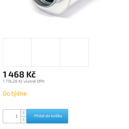
1 468 Kč
1 776,28 Kč včetně DPH
Měrná
Do týdne
cena:
Přidat do košíku