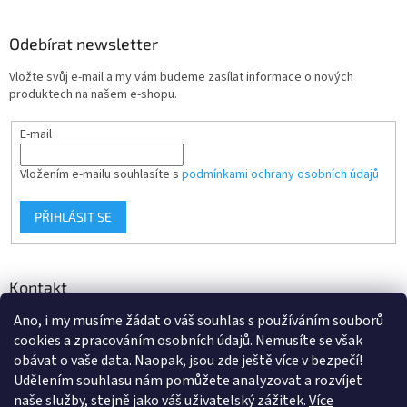
Odebírat newsletter
Vložte svůj e-mail a my vám budeme zasílat informace o nových
produktech na našem e-shopu.
E-mail
Vložením e-mailu souhlasíte s
podmínkami ochrany osobních údajů
PŘIHLÁSIT SE
Kontakt
Ano, i my musíme žádat o váš souhlas s používáním souborů
info
@
d-klima.cz
cookies a zpracováním osobních údajů. Nemusíte se však
+420 517 357 288
obávat o vaše data. Naopak, jsou zde ještě více v bezpečí!
Udělením souhlasu nám pomůžete analyzovat a rozvíjet
naše služby, stejně jako váš uživatelský zážitek.
Více