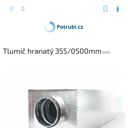
Přejít
NÁKUP
na
obsah
KOŠÍK
Tlumič hranatý 355/0500mm
6441