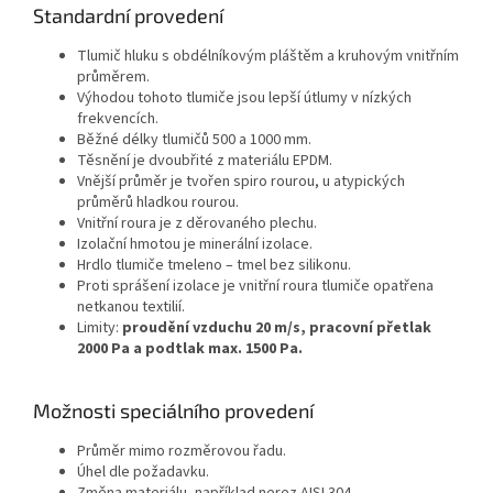
Standardní provedení
Tlumič hluku s obdélníkovým pláštěm a kruhovým vnitřním
průměrem.
Výhodou tohoto tlumiče jsou lepší útlumy v nízkých
frekvencích.
Běžné délky tlumičů 500 a 1000 mm.
Těsnění je dvoubřité z materiálu EPDM.
Vnější průměr je tvořen spiro rourou, u atypických
průměrů hladkou rourou.
Vnitřní roura je z děrovaného plechu.
Izolační hmotou je minerální izolace.
Hrdlo tlumiče tmeleno – tmel bez silikonu.
Proti sprášení izolace je vnitřní roura tlumiče opatřena
netkanou textilií.
Limity:
proudění vzduchu 20 m/s, pracovní přetlak
2000 Pa a podtlak max. 1500 Pa.
Možnosti speciálního provedení
Průměr mimo rozměrovou řadu.
Úhel dle požadavku.