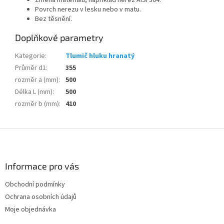
Změna materiálu, například nerez AISI 304.
Povrch nerezu v lesku nebo v matu.
Bez těsnění.
Doplňkové parametry
Kategorie
:
Tlumič hluku hranatý
Průměr d1
:
355
rozměr a (mm)
:
500
Délka L (mm)
:
500
rozměr b (mm)
:
410
Z
á
p
a
Informace pro vás
t
Obchodní podmínky
í
Ochrana osobních údajů
Moje objednávka