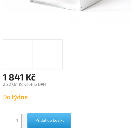
1 841 Kč
2 227,61 Kč včetně DPH
Měrná
Do týdne
cena:
Přidat do košíku