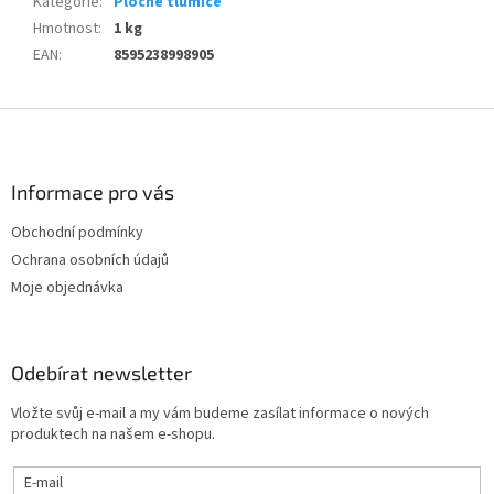
Kategorie
:
Ploché tlumiče
Hmotnost
:
1 kg
EAN
:
8595238998905
Z
á
p
a
Informace pro vás
t
Obchodní podmínky
í
Ochrana osobních údajů
Moje objednávka
Odebírat newsletter
Vložte svůj e-mail a my vám budeme zasílat informace o nových
produktech na našem e-shopu.
E-mail