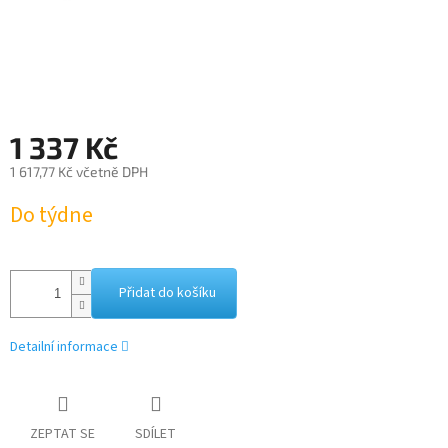
1 337 Kč
1 617,77 Kč včetně DPH
Měrná
Do týdne
cena:
Přidat do košíku
Detailní informace
ZEPTAT SE
SDÍLET