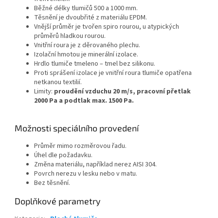
Běžné délky tlumičů 500 a 1000 mm.
Těsnění je dvoubřité z materiálu EPDM.
Vnější průměr je tvořen spiro rourou, u atypických
průměrů hladkou rourou.
Vnitřní roura je z děrovaného plechu.
Izolační hmotou je minerální izolace.
Hrdlo tlumiče tmeleno – tmel bez silikonu.
Proti sprášení izolace je vnitřní roura tlumiče opatřena
netkanou textilií.
Limity:
proudění vzduchu 20 m/s, pracovní přetlak
2000 Pa a podtlak max. 1500 Pa.
Možnosti speciálního provedení
Průměr mimo rozměrovou řadu.
Úhel dle požadavku.
Změna materiálu, například nerez AISI 304.
Povrch nerezu v lesku nebo v matu.
Bez těsnění.
Doplňkové parametry