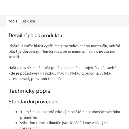
Popis
Diskuze
Detailní popis produktu
Pláště tlumiče hluku vyrábíme z pozinkovaného materiálu, vnitřní
plášť je děrovaný. Tlumicí vrstvou je minerální vlna s netkanou
textilií.
Naši zákazníci nejčastěji používají tlumiče u objektů v zástavbě,
kde je požadavek na nízkou hladinu hluku, typicky na výfuku
z restaurací, penzionů či klubů.
Technický popis
Standardní provedení
Tlumič hluku s obdélníkovým pláštěm a kruhovým vnitřním
průměrem.
Výhodou tohoto tlumiče jsou lepší útlumy v nízkých
frekvencích.