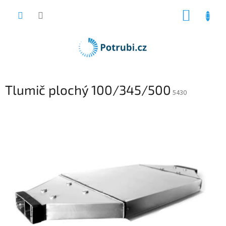
Přejít
NÁKUP
na
obsah
KOŠÍK
Tlumič plochý 100/345/500
5430