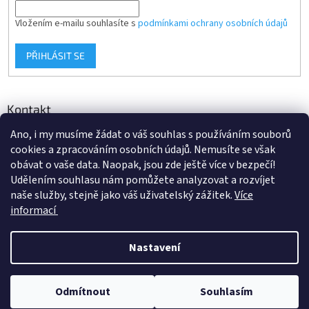
Vložením e-mailu souhlasíte s
podmínkami ochrany osobních údajů
PŘIHLÁSIT SE
Kontakt
Ano, i my musíme žádat o váš souhlas s používáním souborů
info
@
d-klima.cz
cookies a zpracováním osobních údajů. Nemusíte se však
+420 517 357 288
obávat o vaše data. Naopak, jsou zde ještě více v bezpečí!
Udělením souhlasu nám pomůžete analyzovat a rozvíjet
naše služby, stejně jako váš uživatelský zážitek.
Více
informací
Vytvořil Shoptet
Nastavení
Copyright 2026
Potrubi.cz
. Všechna práva vyhrazena.
Upravit
Odmítnout
Souhlasím
nastavení cookies