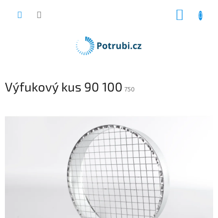
Přejít
NÁKUP
na
obsah
KOŠÍK
Výfukový kus 90 100
750