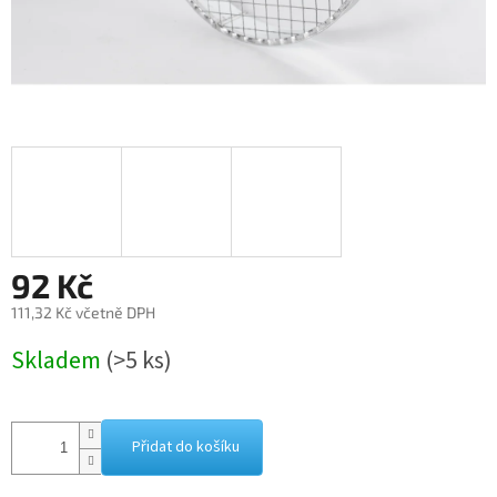
92 Kč
111,32 Kč včetně DPH
Měrná
Skladem
(>5 ks)
cena:
Přidat do košíku