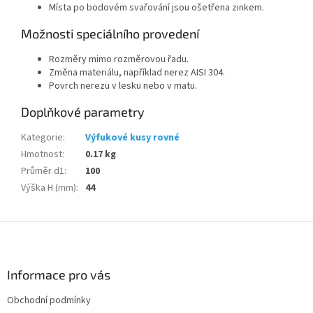
Místa po bodovém svařování jsou ošetřena zinkem.
Možnosti speciálního provedení
Rozměry mimo rozměrovou řadu.
Změna materiálu, například nerez AISI 304.
Povrch nerezu v lesku nebo v matu.
Doplňkové parametry
Kategorie
:
Výfukové kusy rovné
Hmotnost
:
0.17 kg
Průměr d1
:
100
Výška H (mm)
:
44
Z
á
p
a
Informace pro vás
t
Obchodní podmínky
í